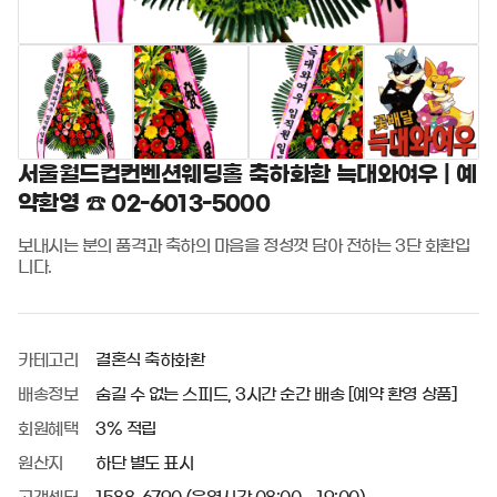
서울월드컵컨벤션웨딩홀 축하화환 늑대와여우 | 예
약환영 ☎ 02-6013-5000
보내시는 분의 품격과 축하의 마음을 정성껏 담아 전하는 3단 화환입
니다.
카테고리
결혼식 축하화환
배송정보
숨길 수 없는 스피드, 3시간 순간 배송 [예약 환영 상품]
회원혜택
3% 적립
원산지
하단 별도 표시