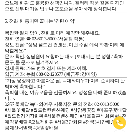
오브제 화환
도 훌륭한 선택입니다. 갤러리 작품 같은 디자인
으로 신부 대기실 입구나 포토존을 우아하게 장식합니다.
5. 전화 한 통이면 끝나는 '간편 예약'
복잡한 절차 없이, 전화로 미리 예약만 해주세요.
전화 연결:
☎ 02-6013-5000
(서울점 직통)
정보 전달:
"상암 월드컵 컨벤션, 이번 주말 예식 화환 미리 예
약할게요."
문자 확인:
상담원이 요청하는 대로 [보내시는 분 성함 / 축하
문구]를 문자로 남겨주세요.
결제 완료:
카드 번호 결제 또는 계좌 이체.
입금 계좌: 농협 888-02-128577 (예금주: 강미영)
"가장 웅장하고 아름다운 날, 늑대와여우가 미리 준비하여 완
벽하게 축하합니다."
촉박함 대신 여유로움을 선물하세요. 정성을 다해 준비하겠습
니다.
🐺🦊 꽃배달 늑대와여우 서울지점
문의 전화: 02-6013-5000
#서울꽃배달 #월드컵컨벤션웨딩 #상암동꽃집 #마포구꽃배달
#월드컵경기장화환 #서울컨벤션웨딩 #서울결혼식화환 #사전
예약꽃배달 #오브제화환 #서울3단화환 #전국3시간배송 #세
금계산서발행 #당일꽃배달