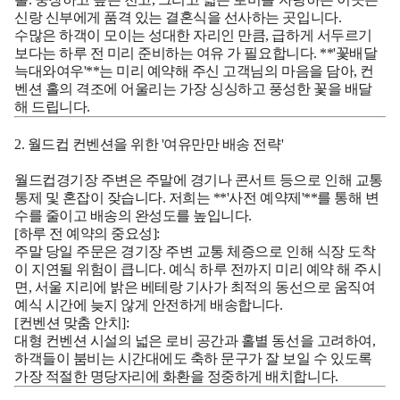
신랑 신부에게 품격 있는 결혼식을 선사하는 곳입니다.
수많은 하객이 모이는 성대한 자리인 만큼, 급하게 서두르기
보다는
하루 전 미리 준비하는 여유
가 필요합니다. **'꽃배달
늑대와여우'**는 미리 예약해 주신 고객님의 마음을 담아, 컨
벤션 홀의 격조에 어울리는 가장 싱싱하고 풍성한 꽃을 배달
해 드립니다.
2. 월드컵 컨벤션을 위한 '여유만만 배송 전략'
월드컵경기장 주변은 주말에 경기나 콘서트 등으로 인해 교통
통제 및 혼잡이 잦습니다. 저희는 **'사전 예약제'**를 통해 변
수를 줄이고 배송의 완성도를 높입니다.
[하루 전 예약의 중요성]:
주말 당일 주문은 경기장 주변 교통 체증으로 인해 식장 도착
이 지연될 위험이 큽니다.
예식 하루 전까지 미리 예약
해 주시
면, 서울 지리에 밝은 베테랑 기사가 최적의 동선으로 움직여
예식 시간에 늦지 않게 안전하게 배송합니다.
[컨벤션 맞춤 안치]:
대형 컨벤션 시설의 넓은 로비 공간과 홀별 동선을 고려하여,
하객들이 붐비는 시간대에도 축하 문구가 잘 보일 수 있도록
가장 적절한 명당자리에 화환을 정중하게 배치합니다.