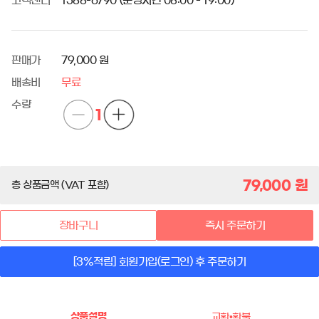
고객센터
1588-6790 (운영시간 08:00 - 19:00)
판매가
79,000 원
배송비
무료
수량
1
79,000
원
총 상품금액 (VAT 포함)
장바구니
즉시 주문하기
[3%적립] 회원가입(로그인) 후 주문하기
상품설명
교환•환불