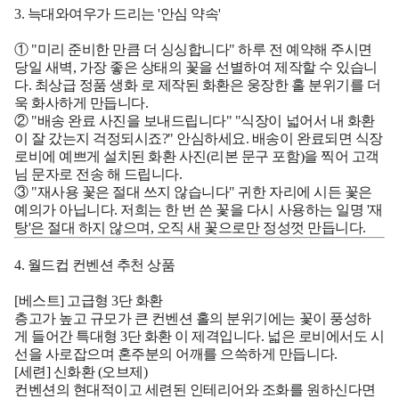
3. 늑대와여우가 드리는 '안심 약속'
① "미리 준비한 만큼 더 싱싱합니다"
하루 전 예약해 주시면
당일 새벽, 가장 좋은 상태의 꽃을 선별하여 제작할 수 있습니
다.
최상급 정품 생화
로 제작된 화환은 웅장한 홀 분위기를 더
욱 화사하게 만듭니다.
② "배송 완료 사진을 보내드립니다"
"식장이 넓어서 내 화환
이 잘 갔는지 걱정되시죠?" 안심하세요. 배송이 완료되면 식장
로비에 예쁘게 설치된 화환 사진(리본 문구 포함)을 찍어
고객
님 문자로 전송
해 드립니다.
③ "재사용 꽃은 절대 쓰지 않습니다"
귀한 자리에 시든 꽃은
예의가 아닙니다. 저희는 한 번 쓴 꽃을 다시 사용하는 일명 '재
탕'은 절대 하지 않으며, 오직 새 꽃으로만 정성껏 만듭니다.
4. 월드컵 컨벤션 추천 상품
[베스트] 고급형 3단 화환
층고가 높고 규모가 큰 컨벤션 홀의 분위기에는 꽃이 풍성하
게 들어간
특대형 3단 화환
이 제격입니다. 넓은 로비에서도 시
선을 사로잡으며 혼주분의 어깨를 으쓱하게 만듭니다.
[세련] 신화환 (오브제)
컨벤션의 현대적이고 세련된 인테리어와 조화를 원하신다면