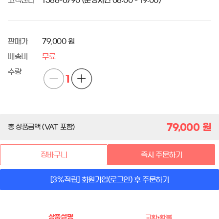
고객센터
1588-6790 (운영시간 08:00 - 19:00)
판매가
79,000 원
배송비
무료
수량
1
79,000
원
총 상품금액 (VAT 포함)
장바구니
즉시 주문하기
[3%적립] 회원가입(로그인) 후 주문하기
상품설명
교환•환불