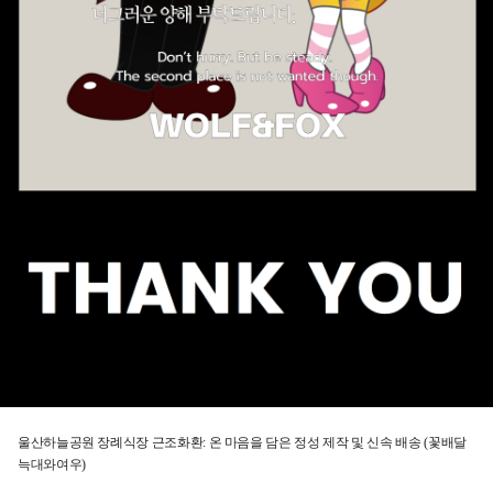
울산하늘공원 장례식장 근조화환: 온 마음을 담은 정성 제작 및 신속 배송 (꽃배달
늑대와여우)