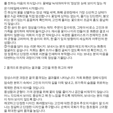
를 전하는 마음의 의식입니다. 꽃배달 늑대와여우의 '정성'은 눈에 보이지 않는 작
은 디테일에서부터 시작됩니다.
① 최상의 꽃을 선별하는 정성: 매일 새벽, 화훼 공판장에서 가장 신선하고 상태가
좋은 A급 국화만을 직접 엄선합니다. 꽃잎에 상처는 없는지, 줄기는 단단한지, 봉오
리는 생기 있는지 꼼꼼하게 확인하여, 고인께 올리는 꽃으로서 조금의 흠도 용납하
지 않습니다.
② 한 송이 한 송이 정성을 다하는 제작: 주문이 접수되면, 그제야 비로소 고인과 유
가족을 생각하며 제작에 들어갑니다. 재사용 꽃이나 미리 만들어 둔 화환은 결코 사
용하지 않겠다는 저희의 가장 큰 약속입니다. 숙련된 플로리스트가 전체적인 조화
와 균형을 고려하여, 한 송이의 위치, 한 줄기 잎의 방향까지 세심하게 어루만져 완
성합니다.
③ 마음을 담아 쓰는 리본 메시지: 보내시는 분의 성함과 애도의 메시지는 화환의
얼굴과도 같습니다. 저희는 흘려 쓰거나 틀린 글씨가 없도록 여러 번 확인하고, 가
장 정중하고 단정한 서체로 리본을 인쇄하여 부착합니다. 이는 보내는 분의 마음을
대변하는 마지막 과정이기에 더욱 정성을 기울입니다.
2. 품격으로 완성되는 결과물: 고인을 위한 최고의 예우
정성스러운 과정은 결국 품격있는 결과물로 나타납니다. 저희 화환은 장례식장의
엄숙한 분위기 속에서 고인의 마지막 길을 더욱 빛내고, 유가족의 슬픔을 위로하는
묵묵한 존재가 되어줄 것입니다.
풍성함과 균형미: 가격 경쟁을 위해 꽃의 양을 줄이거나 공간을 비워두지 않습니다.
어느 각도에서 보아도 풍성하고 꽉 찬 느낌을 주도록 제작하여, 보내시는 분의 마음
이 작아 보이지 않도록 합니다.
깨끗하고 단정한 디자인: 화려함보다는 고인에 대한 존경과 추모의 마음이 잘 드러
나는 정갈하고 단정한 디자인을 추구합니다. 순백의 국화가 주는 청초함과 고귀함
을 최대한 살려 품격을 높입니다.