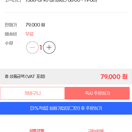
고객센터
1588-6790 (운영시간 08:00 - 19:00)
판매가
79,000 원
배송비
무료
수량
1
79,000
원
총 상품금액 (VAT 포함)
장바구니
즉시 주문하기
[3%적립] 회원가입(로그인) 후 주문하기
상품설명
교환•환불