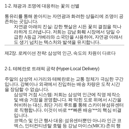
1-2. 채광과 조명에 대응하는 꽃의 선별
통유리를 통해 쏟아지는 자연광과 화려한 샹들리에 조명이 공
존하는 곳입니다.
자연광 아래의 진실:
강한 햇살은 시든 꽃의 결점을 적나
라하게 드러냅니다. 저희는 강남 화훼 시장에서 당일 수
급한 A등급 거베라와 소국만을 사용하여, 자연광 아래서
도 생기 넘치는 텍스처와 발색을 유지합니다.
제2장. 로케이션 전략: 삼성역 인근, 속도의 차원이 다르다
2-1. 테헤란로 트래픽 공략 (Hyper-Local Delivery)
주말의 삼성역 사거리와 테헤란로는 교통 정체가 극심한 구간
입니다. 강북이나 외곽에서 진입하는 배송 차량은 도착 시간
을 장담할 수 없습니다.
삼성역 거점 시스템:
저희는 삼성역 인근에 직영 제작소
및 배송 거점을 운영합니다. 꽉 막힌 도로 위에서 시간을
허비하는 대신, 최단 거리 루트를 통해 스카이뷰섬유센터
로 직행합니다. 이것이 바로 **'빠른 배송'**의 핵심 비결
입니다.
코엑스 및 인근 행사 대응:
섬유센터뿐만 아니라 인근 코
엑스, 인터컨티넨탈 호텔 등 강남 마이스(MICE) 존의 행