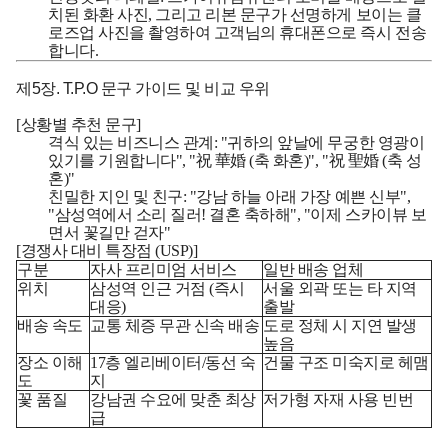
치된 화환 사진, 그리고 리본 문구가 선명하게 보이는 클
로즈업 사진을 촬영하여 고객님의 휴대폰으로 즉시 전송
합니다.
제5장. T.P.O 문구 가이드 및 비교 우위
[상황별 추천 문구]
격식 있는 비즈니스 관계:
"귀하의 앞날에 무궁한 영광이
있기를 기원합니다", "祝 華婚 (축 화혼)", "祝 聖婚 (축 성
혼)"
친밀한 지인 및 친구:
"강남 하늘 아래 가장 예쁜 신부",
"삼성역에서 소리 질러! 결혼 축하해", "이제 스카이뷰 보
면서 꽃길만 걷자"
[경쟁사 대비 특장점 (USP)]
구분
자사 프리미엄 서비스
일반 배송 업체
위치
삼성역 인근 거점 (즉시
서울 외곽 또는 타 지역
대응)
출발
배송 속도
교통 체증 무관 신속 배송
도로 정체 시 지연 발생
높음
장소 이해
17층 엘리베이터/동선 숙
건물 구조 미숙지로 헤맴
도
지
꽃 품질
강남권 수요에 맞춘 최상
저가형 자재 사용 빈번
급