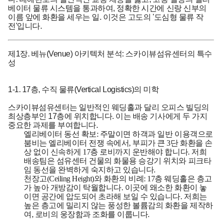
베이터 물류 시스템을 통과하여, 정확한 시간에 신랑 신부의
이름 앞에 화환을 세우는 일. 이것은 고도의 '도심형 물류 작
전'입니다.
제1장. 베뉴(Venue) 아키텍처 분석: 스카이뷰섬유센터의 특수
성
1-1. 17층, 수직 물류(Vertical Logistics)의 미학
스카이뷰섬유센터는 일반적인 웨딩홀과 달리 오피스 빌딩의
최상층부인 17층에 위치합니다. 이는 배송 기사에게 두 가지
중요한 과제를 부여합니다.
엘리베이터 동선 확보:
주말이면 하객과 일반 이용객으로
붐비는 엘리베이터 전쟁 속에서, 부피가 큰 3단 화환을 손
상 없이 신속하게 17층 로비까지 운반해야 합니다. 저희
배송팀은 섬유센터 건물의 화물용 승강기 위치와 피크타
임 동선을 완벽하게 숙지하고 있습니다.
천장고(Ceiling Height)와 화환의 비례:
17층 웨딩홀은 층고
가 높아 개방감이 탁월합니다. 이곳에 왜소한 화환이 놓
이면 공간에 압도되어 초라해 보일 수 있습니다. 저희는
높은 층고에 밀리지 않는 풍성한 볼륨감의 화환을 제작하
여, 로비의 웅장함과 조화를 이룹니다.