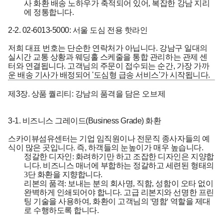
사 화환 배송 노하우가 축적되어 있어, 복잡한 강남 지리
에 정통합니다.
2-2. 02-6013-5000: 서울 도심 전용 핫라인
저희 대표 번호는 단순한 연락처가 아닙니다. 강남구 일대의
실시간 교통 상황과 웨딩홀 스케줄을 통합 관리하는 관제 센
터와 연결됩니다. 고객님의 주문이 접수되는 순간, 가장 가까
운 배송 기사가 배정되어 '도심형 급송 서비스'가 시작됩니다.
제3장. 상품 퀄리티: 강남의 품격을 담은 오브제
3-1. 비즈니스 그레이드(Business Grade) 화환
스카이뷰섬유센터는 기업 임직원이나 전문직 종사자들의 예
식이 많은 곳입니다. 즉, 하객들의 눈높이가 매우 높습니다.
정갈한 디자인:
화려하기만 하고 조잡한 디자인은 지양합
니다. 비즈니스 매너에 부합하는 정갈하고 세련된 형태의
3단 화환을 지향합니다.
리본의 품격:
보내는 분의 회사명, 직함, 성함이 오타 없이
완벽하게 인쇄되어야 합니다. 고급 리본지와 선명한 프린
팅 기술을 사용하여, 화환이 고객님의 '명함' 역할을 제대
로 수행하도록 합니다.