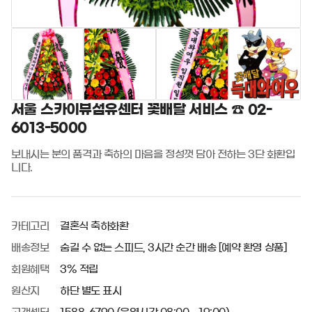
서울 스카이뷰섬유센터 꽃배달 서비스 ☎️ 02-
6013-5000
보내시는 분의 품격과 축하의 마음을 정성껏 담아 전하는 3단 화환입
니다.
카테고리
결혼식 축하화환
배송정보
숨길 수 없는 스피드, 3시간 순간 배송 [예약 환영 상품]
회원혜택
3% 적립
원산지
하단 별도 표시