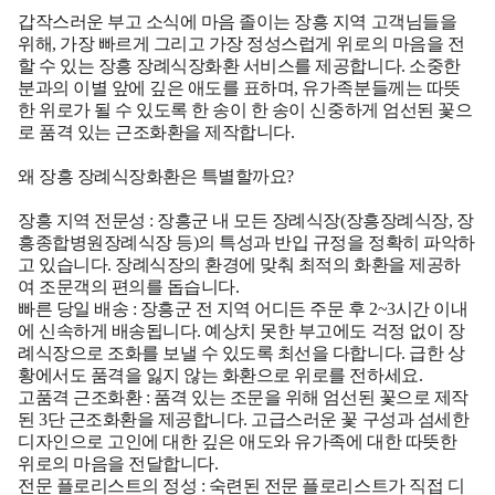
갑작스러운 부고 소식에 마음 졸이는 장흥 지역 고객님들을
위해, 가장 빠르게 그리고 가장 정성스럽게 위로의 마음을 전
할 수 있는
장흥 장례식장화환
서비스를 제공합니다. 소중한
분과의 이별 앞에 깊은 애도를 표하며, 유가족분들께는 따뜻
한 위로가 될 수 있도록 한 송이 한 송이 신중하게 엄선된 꽃으
로 품격 있는 근조화환을 제작합니다.
왜 장흥 장례식장화환은 특별할까요?
장흥 지역 전문성
: 장흥군 내 모든 장례식장(장흥장례식장, 장
흥종합병원장례식장 등)의 특성과 반입 규정을 정확히 파악하
고 있습니다. 장례식장의 환경에 맞춰 최적의 화환을 제공하
여 조문객의 편의를 돕습니다.
빠른 당일 배송
: 장흥군 전 지역 어디든 주문 후 2~3시간 이내
에 신속하게 배송됩니다. 예상치 못한 부고에도 걱정 없이 장
례식장으로 조화를 보낼 수 있도록 최선을 다합니다. 급한 상
황에서도 품격을 잃지 않는 화환으로 위로를 전하세요.
고품격 근조화환
: 품격 있는 조문을 위해 엄선된 꽃으로 제작
된 3단 근조화환을 제공합니다. 고급스러운 꽃 구성과 섬세한
디자인으로 고인에 대한 깊은 애도와 유가족에 대한 따뜻한
위로의 마음을 전달합니다.
전문 플로리스트의 정성
: 숙련된 전문 플로리스트가 직접 디