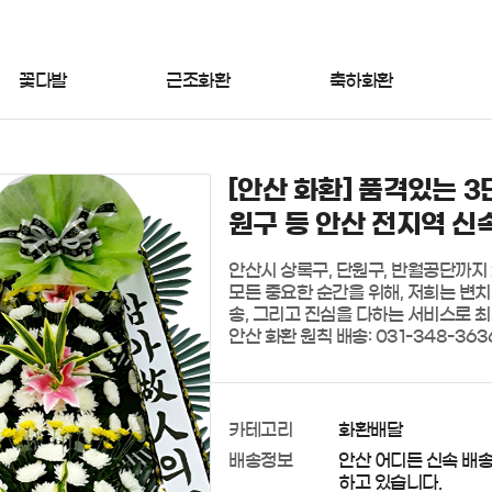
꽃다발
근조화환
축하화환
[안산 화환] 품격있는 3
원구 등 안산 전지역 신
안산시 상록구, 단원구, 반월공단까지 2
모든 중요한 순간을 위해, 저희는 변치
송, 그리고 진심을 다하는 서비스로 최
안산 화환 원칙 배송: 031-348-363
카테고리
화환배달
배송정보
안산 어디든 신속 배
하고 있습니다.