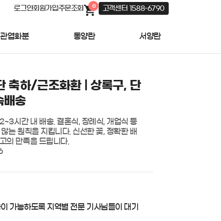
0
로그인
회원가입
주문조회
고객센터 1588-6790
관엽화분
동양란
서양란
단 축하/근조화환 | 상록구, 단
속배송
~3시간 내 배송. 결혼식, 장례식, 개업식 등 
 않는 원칙을 지킵니다. 신선한 꽃, 정확한 배
고의 만족을 드립니다.

6
송이 가능하도록 지역별 전문 기사님들이 대기