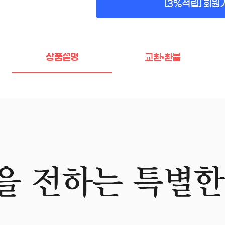
[3%적립] 회원
상품설명
교환•환불