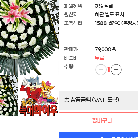
회원혜택
3% 적립
원산지
하단 별도 표시
고객센터
1588-6790 (운영시간 
판매가
79,000 원
배송비
무료
수량
1
총 상품금액 (VAT 포함)
장바구니