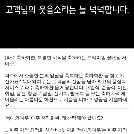
[파주 축하화환] 특별한 시작을 축하하는 프리미엄 꽃배달 서
비스
파주에서 소중한 분의 앞날을 축복하는
축하화환
을 찾고 계
신가요? '늑대와여우'는 고객님의 진심을 담아 최고의 품질과
서비스로
파주 축하화환
을 제공합니다. 개업식, 준공식, 이전,
취임, 승진, 창립 기념일, 전시회, 발표회 등 모든 축하 자리에
어울리는 아름다운 화환으로 기쁨을 더하고 성공을 기원하세
요.
'늑대와여우' 파주 축하화환, 왜 선택해야 할까요?
1. 파주 지역 최적화 신속 배송:
저희 '늑대와여우'는
파주
지역