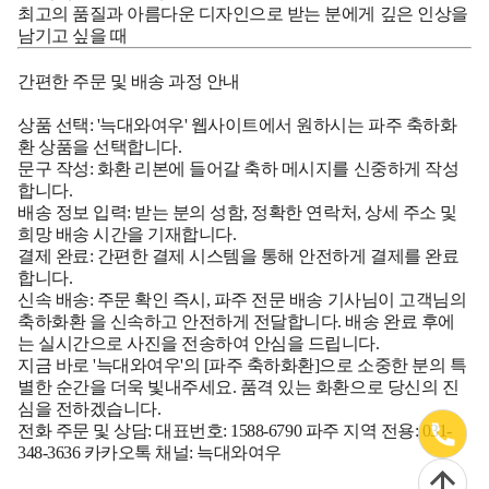
최고의 품질과 아름다운 디자인으로 받는 분에게 깊은 인상을
남기고 싶을 때
간편한 주문 및 배송 과정 안내
상품 선택:
'늑대와여우' 웹사이트에서 원하시는
파주 축하화
환
상품을 선택합니다.
문구 작성:
화환 리본에 들어갈 축하 메시지를 신중하게 작성
합니다.
배송 정보 입력:
받는 분의 성함, 정확한 연락처, 상세 주소 및
희망 배송 시간을 기재합니다.
결제 완료:
간편한 결제 시스템을 통해 안전하게 결제를 완료
합니다.
신속 배송:
주문 확인 즉시,
파주
전문 배송 기사님이 고객님의
축하화환
을 신속하고 안전하게 전달합니다. 배송 완료 후에
는 실시간으로 사진을 전송하여 안심을 드립니다.
지금 바로 '늑대와여우'의 [파주 축하화환]으로 소중한 분의 특
별한 순간을 더욱 빛내주세요. 품격 있는 화환으로 당신의 진
심을 전하겠습니다.
전화 주문 및 상담:
대표번호: 1588-6790 파주 지역 전용: 031-
348-3636
카카오톡 채널:
늑대와여우