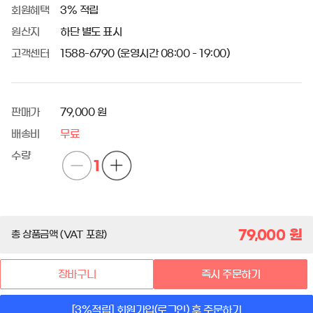
회원혜택
3% 적립
원산지
하단 별도 표시
고객센터
1588-6790 (운영시간 08:00 - 19:00)
판매가
79,000 원
배송비
무료
수량
1
79,000
원
총 상품금액 (VAT 포함)
장바구니
즉시 주문하기
[3%적립] 회원가입(로그인) 후 주문하기