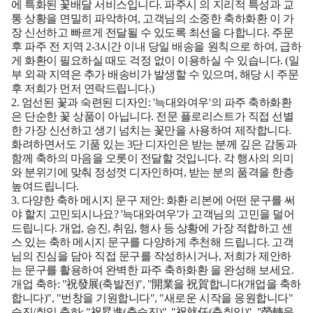
에 특화된 꽃배달 서비스입니다.
파주시
의 지리적 특성과 교
통 상황을 면밀히 파악하여, 고객님의 소중한
축하화환
이 가
장 신선하고 빠르게 전달될 수 있도록 최선을 다합니다. 주문
후
파주
전 지역 2-3시간 이내 당일 배송을 원칙으로 하여, 급하
게 화환이 필요하실 때도 걱정 없이 이용하실 수 있습니다. (일
부 외곽 지역은 추가 배송비가 발생할 수 있으며, 해당 시 주문
후 저희가 먼저 연락드립니다.)
2. 엄선된 꽃과 숙련된 디자인:
'늑대와여우'의
파주 축하화환
은 단순한 꽃 상품이 아닙니다. 전문 플로리스트가 직접 선별
한 가장 신선하고 생기 넘치는 꽃만을 사용하여 제작합니다.
화려하면서도 기품 있는 3단 디자인은 받는 분께 깊은 감동과
함께 축하의 마음을 오롯이 전달할 것입니다. 각 행사의 의미
와 분위기에 맞춰 정성껏 디자인하며, 받는 분의 품격을 한층
높여드립니다.
3. 다양한 축하 메시지 문구 제안:
화환 리본에 어떤 문구를 써
야 할지 고민되시나요? '늑대와여우'가 고객님의 고민을 덜어
드립니다. 개업, 승진, 취임, 행사 등 상황에 가장 적합하고 센
스 있는 축하 메시지 문구를 다양하게 추천해 드립니다. 고객
님의 진심을 담아 직접 문구를 작성하시거나, 저희가 제안하
는 문구를 활용하여 완벽한
파주 축하화환
을 완성해 보세요.
개업 축하:
"祝發展(축발전)", "開業을 祝賀합니다(개업을 축하
합니다)", "번창을 기원합니다", "새로운 시작을 응원합니다"
승진/취임 축하:
"祝昇進(축승진)", "祝就任(축취임)", "榮轉을