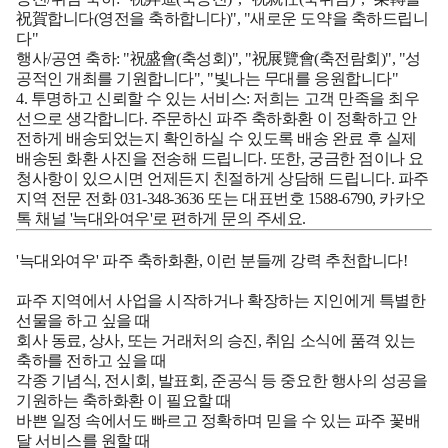
祝賀합니다(영전을 축하합니다)", "새로운 도약을 축하드립니
다"
행사/공연 축하:
"祝盛會(축성회)", "祝展覽會(축전람회)", "성
공적인 개최를 기원합니다", "빛나는 무대를 응원합니다"
4. 투명하고 신뢰할 수 있는 서비스:
저희는 고객 만족을 최우
선으로 생각합니다. 주문하신
파주 축하화환
이 정확하고 안
전하게 배송되었는지 확인하실 수 있도록 배송 완료 후 실제
배송된 화환 사진을 전송해 드립니다. 또한, 궁금한 점이나 요
청사항이 있으시면 언제든지 친절하게 상담해 드립니다. 파주
지역 전문 전화 031-348-3636 또는 대표번호 1588-6790, 카카오
톡 채널 '늑대와여우'로 편하게 문의 주세요.
'늑대와여우' 파주 축하화환, 이런 분들께 강력 추천합니다!
파주
지역에서 사업을 시작하거나 확장하는 지인에게 특별한
선물을 하고 싶을 때
회사 동료, 상사, 또는 거래처의 승진, 취임 소식에 품격 있는
축하를 전하고 싶을 때
각종 기념식, 전시회, 발표회, 준공식 등 중요한 행사의 성공을
기원하는
축하화환
이 필요할 때
바쁜 일정 속에서도 빠르고 정확하며 믿을 수 있는
파주 꽃배
달
서비스를 원할 때