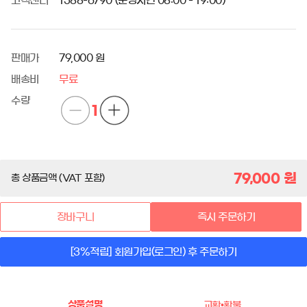
고객센터
1588-6790 (운영시간 08:00 - 19:00)
판매가
79,000 원
배송비
무료
수량
1
79,000
원
총 상품금액 (VAT 포함)
장바구니
즉시 주문하기
[3%적립] 회원가입(로그인) 후 주문하기
상품설명
교환•환불