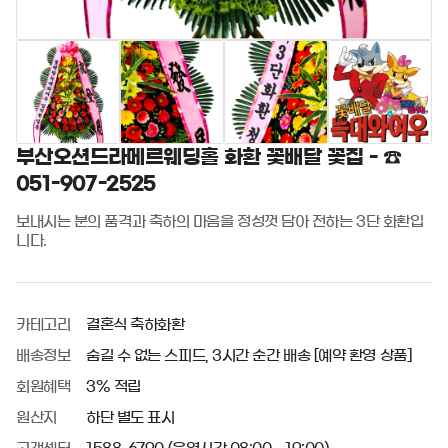
부산오션드라메르웨딩홀 화환 꽃배달 꽃집 - ☎
051-907-2525
보내시는 분의 품격과 축하의 마음을 정성껏 담아 전하는 3단 화환입
니다.
카테고리
결혼식 축하화환
배송정보
숨길 수 없는 스피드, 3시간 순간 배송 [예약 환영 상품]
회원혜택
3% 적립
원산지
하단 별도 표시