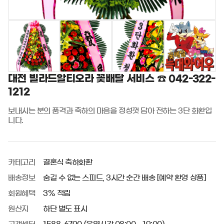
대전 빌라드알티오라 꽃배달 서비스 ☎️ 042-322-
1212
보내시는 분의 품격과 축하의 마음을 정성껏 담아 전하는 3단 화환입
니다.
카테고리
결혼식 축하화환
배송정보
숨길 수 없는 스피드, 3시간 순간 배송 [예약 환영 상품]
회원혜택
3% 적립
원산지
하단 별도 표시