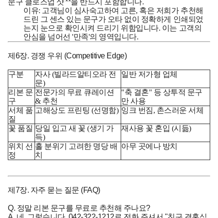
문구 클로즈업 샷'**을 반드시 포함합니다.
이유:
고객님이 심사숙고하여 고른, 혹은 저희가 추천해
드린 그 센스 있는 문구가 오타 없이 정확하게 인쇄되었
는지 눈으로 확인시켜 드리기 위함입니다. 이는 고객의
안심을 넘어선 '만족'의 영역입니다.
제6장. 경쟁 우위 (Competitive Edge)
구분
자사 (빌라드알티오라 전
일반 저가형 업체
문)
리본 문
전문가의 무료 큐레이션
"축 결혼" 등 상투적 문구
구
& 추천
만 사용
서체 품
고해상도 프린팅 (선명함)
잉크 번짐, 촌스러운 서체
질
꽃 품질
당일 입고 새 꽃 (생기 가
재사용 꽃 혼입 (시듦)
득)
위치 선
홀 분위기 고려한 명당 배
아무 곳에나 방치
정
치
제7장. 자주 묻는 질문 (FAQ)
Q. 정말 리본 문구를 무료로 추천해 주나요?
A. 네, 그렇습니다. 042-322-1212로 전화 주셔서 "친구 결혼식