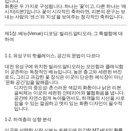
입니다.
화환은 두 가지로 구성됩니다. 하나는 '꽃'이고, 다른 하나는 '메
시지(리본)'입니다. 꽃이 시각적인 축하라면, 리본의 문구는 보
내는 사람의 '센스'와 '지성'을 보여주는 청각적인 축하입니다.
제1장. 베뉴(Venue) 디코딩: 빌라드알티오라, 그 특별함에 대
하여
1-1. 유성구의 핫플레이스, 공간의 문법이 다르다
대전 유성구에 위치한 빌라드알티오라는 모던함과 클래식함
이 공존하는 독창적인 베뉴입니다. 높은 층고와 세련된 버진
로드, 그리고 과감한 꽃 장식은 이곳이 단순한 예식장이 아닌
'문화 공간'임을 말해줍니다.
디자인의 중요성:
촌스러운 색감의 화환이나 낡은 리본
글씨체는 이곳의 세련된 인테리어와 불협화음을 냅니다.
공간에 자연스럽게 녹아들면서도, 하객들의 시선을 사로
잡을 수 있는 깔끔하고 엣지 있는 화환 디자인이 필수적
입니다.
1-2. 하객층의 성향 분석
이곳을 선택한 신랑 신부는 트렌드에 민감한 MZ세대일 확률