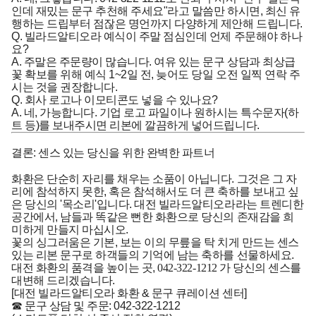
인데 재밌는 문구 추천해 주세요"라고 말씀만 하시면, 최신 유
행하는 드립부터 점잖은 명언까지 다양하게 제안해 드립니다.
Q. 빌라드알티오라 예식이 주말 점심인데 언제 주문해야 하나
요?
A. 주말은 주문량이 많습니다. 여유 있는 문구 상담과 최상급
꽃 확보를 위해 예식 1~2일 전, 늦어도 당일 오전 일찍 연락 주
시는 것을 권장합니다.
Q. 회사 로고나 이모티콘도 넣을 수 있나요?
A. 네, 가능합니다. 기업 로고 파일이나 원하시는 특수문자(하
트 등)를 보내주시면 리본에 깔끔하게 넣어드립니다.
결론: 센스 있는 당신을 위한 완벽한 파트너
화환은 단순히 자리를 채우는 소품이 아닙니다. 그것은 그 자
리에 참석하지 못한, 혹은 참석해서도 더 큰 축하를 보내고 싶
은 당신의 '목소리'입니다. 대전 빌라드알티오라라는 트렌디한
공간에서, 남들과 똑같은 뻔한 화환으로 당신의 존재감을 희
미하게 만들지 마십시오.
꽃의 싱그러움은 기본, 보는 이의 무릎을 탁 치게 만드는 센스
있는 리본 문구로 하객들의 기억에 남는 축하를 선물하세요.
대전 화환의 품격을 높이는 곳,
042-322-1212
가 당신의 센스를
대변해 드리겠습니다.
[대전 빌라드알티오라 화환 & 문구 큐레이션 센터]
☎ 문구 상담 및 주문: 042-322-1212