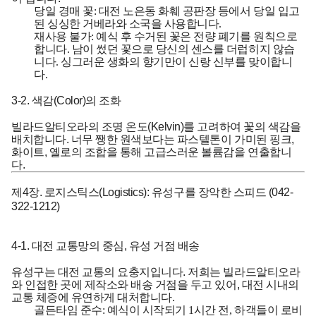
당일 경매 꽃:
대전 노은동 화훼 공판장 등에서 당일 입고
된 싱싱한 거베라와 소국을 사용합니다.
재사용 불가:
예식 후 수거된 꽃은 전량 폐기를 원칙으로
합니다. 남이 썼던 꽃으로 당신의 센스를 더럽히지 않습
니다. 싱그러운 생화의 향기만이 신랑 신부를 맞이합니
다.
3-2. 색감(Color)의 조화
빌라드알티오라의 조명 온도(Kelvin)를 고려하여 꽃의 색감을
배치합니다. 너무 쨍한 원색보다는 파스텔톤이 가미된 핑크,
화이트, 옐로의 조합을 통해 고급스러운 볼륨감을 연출합니
다.
제4장. 로지스틱스(Logistics): 유성구를 장악한 스피드 (042-
322-1212)
4-1. 대전 교통망의 중심, 유성 거점 배송
유성구는 대전 교통의 요충지입니다. 저희는 빌라드알티오라
와 인접한 곳에 제작소와 배송 거점을 두고 있어, 대전 시내의
교통 체증에 유연하게 대처합니다.
골든타임 준수:
예식이 시작되기 1시간 전, 하객들이 로비