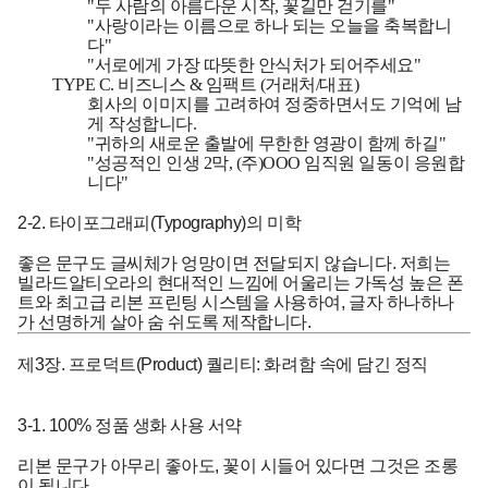
"두 사람의 아름다운 시작, 꽃길만 걷기를"
"사랑이라는 이름으로 하나 되는 오늘을 축복합니
다"
"서로에게 가장 따뜻한 안식처가 되어주세요"
TYPE C. 비즈니스 & 임팩트 (거래처/대표)
회사의 이미지를 고려하여 정중하면서도 기억에 남
게 작성합니다.
"귀하의 새로운 출발에 무한한 영광이 함께 하길"
"성공적인 인생 2막, (주)OOO 임직원 일동이 응원합
니다"
2-2. 타이포그래피(Typography)의 미학
좋은 문구도 글씨체가 엉망이면 전달되지 않습니다. 저희는
빌라드알티오라의 현대적인 느낌에 어울리는 가독성 높은 폰
트와 최고급 리본 프린팅 시스템을 사용하여, 글자 하나하나
가 선명하게 살아 숨 쉬도록 제작합니다.
제3장. 프로덕트(Product) 퀄리티: 화려함 속에 담긴 정직
3-1. 100% 정품 생화 사용 서약
리본 문구가 아무리 좋아도, 꽃이 시들어 있다면 그것은 조롱
이 됩니다.