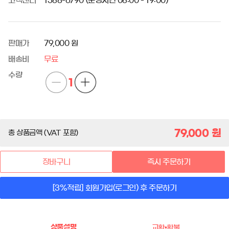
고객센터
1588-6790 (운영시간 08:00 - 19:00)
판매가
79,000 원
배송비
무료
수량
1
79,000
원
총 상품금액 (VAT 포함)
장바구니
즉시 주문하기
[3%적립] 회원가입(로그인) 후 주문하기
상품설명
교환•환불