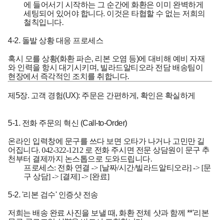
에 들어서기 시작하는 그 순간에 화환은 이미 완벽하게
세팅되어 있어야 합니다. 이것은 타협할 수 없는 저희의
철칙입니다.
4-2. 돌발 상황 대응 프로세스
혹시 모를 상황(화환 파손, 리본 오염 등)에 대비해 예비 자재
와 인력을 항시 대기시키며, 빌라드알티오라 전담 배송팀이
현장에서 즉각적인 조치를 취합니다.
제5장. 고객 경험(UX): 주문은 간편하게, 확인은 확실하게
5-1. 전화 주문의 혁신 (Call-to-Order)
온라인 입력창에 문구를 쓰다 보면 오타가 나거나 고민만 길
어집니다.
042-322-1212
로 전화 주시면 전문 상담원이 문구 추
천부터 결제까지 논스톱으로 도와드립니다.
프로세스:
전화 연결 -> [날짜/시간/빌라드알티오라] -> [문
구 상담] -> [결제] -> [완료]
5-2. '리본 검수' 인증샷 전송
저희는 배송 완료 사진을 보낼 때, 화환 전체 샷과 함께 **'리본