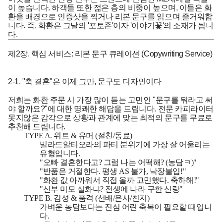
이 높습니다. 하객들 또한 젊은 층의 비중이 높으며, 이들은 화
환을 배경으로 인증샷을 찍거나 리본 문구를 읽으며 즐거워합
니다. 즉, 화환은 그날의 '포토존'이자 '이야기꽃'의 소재가 됩니
다.
제2장. 핵심 서비스: 리본 문구 큐레이션 (Copywriting Service)
2-1. "축 결혼"은 이제 그만, 문구도 디자인이다
저희는 화환 주문 시 가장 많이 듣는 고민인 "문구를 뭐라고 써
야 할까요?"에 대한 명쾌한 해답을 드립니다. 전문 카피라이터
못지않은 감각으로 상황과 관계에 맞는 최적의 문구를 무료로
추천해 드립니다.
TYPE A. 위트 & 유머 (절친/동료)
빌라드알티오라의 파티 분위기에 가장 잘 어울리는
유형입니다.
"오빠 결혼한다고? 그럼 나는 어떡해? (농담ㅋ)"
"반품은 거절한다. 평생 AS 불가, 낙장불입!"
"화환 값 아까워서 직접 올까 고민했다. 축하해!"
"신부 미모 실화냐? 전생에 나라 구한 신랑"
TYPE B. 감성 & 품격 (선배/은사/친지)
가벼운 농담보다는 진심 어린 축복이 필요할 때입니
다.