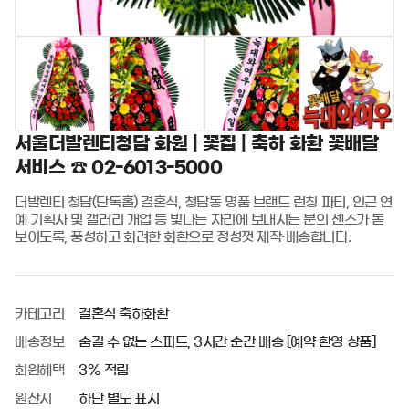
서울더발렌티청담 화원 | 꽃집 | 축하 화환 꽃배달
서비스 ☎️ 02-6013-5000
더발렌티 청담(단독홀) 결혼식, 청담동 명품 브랜드 런칭 파티, 인근 연
예 기획사 및 갤러리 개업 등 빛나는 자리에 보내시는 분의 센스가 돋
보이도록, 풍성하고 화려한 화환으로 정성껏 제작·배송합니다.
카테고리
결혼식 축하화환
배송정보
숨길 수 없는 스피드, 3시간 순간 배송 [예약 환영 상품]
회원혜택
3% 적립
원산지
하단 별도 표시