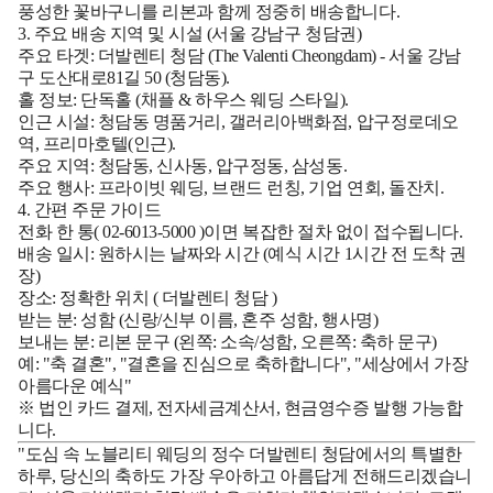
풍성한 꽃바구니를 리본과 함께 정중히 배송합니다.
3. 주요 배송 지역 및 시설 (서울 강남구 청담권)
주요 타겟:
더발렌티 청담 (The Valenti Cheongdam)
- 서울 강남
구 도산대로81길 50 (청담동).
홀 정보:
단독홀 (채플 & 하우스 웨딩 스타일).
인근 시설:
청담동 명품거리, 갤러리아백화점, 압구정로데오
역, 프리마호텔(인근).
주요 지역:
청담동, 신사동, 압구정동, 삼성동.
주요 행사:
프라이빗 웨딩, 브랜드 런칭, 기업 연회, 돌잔치.
4. 간편 주문 가이드
전화 한 통(
02-6013-5000
)이면 복잡한 절차 없이 접수됩니다.
배송 일시:
원하시는 날짜와 시간 (예식 시간 1시간 전 도착 권
장)
장소:
정확한 위치 (
더발렌티 청담
)
받는 분:
성함 (신랑/신부 이름, 혼주 성함, 행사명)
보내는 분:
리본 문구 (왼쪽: 소속/성함, 오른쪽: 축하 문구)
예: "축 결혼", "결혼을 진심으로 축하합니다", "세상에서 가장
아름다운 예식"
※ 법인 카드 결제, 전자세금계산서, 현금영수증 발행 가능합
니다.
"도심 속 노블리티 웨딩의 정수 더발렌티 청담에서의 특별한
하루, 당신의 축하도 가장 우아하고 아름답게 전해드리겠습니