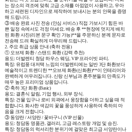
는 장소의 격조에 맞춰 고급 소재를 아낌없이 사용하고, 우아
하고 세련된 디자인으로 제작하여 보내시는 분의 안목을 증명
해 드립니다.
③ 배송 완료 사진 전송 (안심 서비스)
직접 가보시기 힘든 바
쁜 일정 속에서도 걱정 마세요. 배송 후 **현장에 멋지게 배치
된 화환 사진(리본 문구 확인 가능)**을 주문하신 분께 문자로
전송해 드려 확실하게 마무리해 드립니다.
2. 주요 취급 상품 안내 (축하 전용)
① 오브제 화환 / 스탠드 화환 (강력 추천)
용도:
더발렌티 청담 하우스 웨딩, VIP 프라이빗 파티.
특징:
유럽풍 대저택 느낌의 더발렌티에는 일반 3단 화환보다
예술적이고 트렌디한 **오브제 화환(신화환)**이 인테리어와
완벽하게 어우러집니다. 신랑 신부님과 혼주분들의 만족도가
매우 높은 프리미엄 상품입니다.
② 축하 3단 화환 (Basic)
용도:
결혼식 알림, 기업 행사, 외부 장식.
특징:
건물 입구나 로비 외곽에서 웅장함을 더하고 싶을 때 적
합합니다. 화사한 색감의 꽃을 풍성하게 사용하여 축하의 마
음을 크게 전합니다.
③ 동양란 / 서양란 / 꽃바구니 (VIP 선물)
용도:
청담동 명품관, 갤러리, 고급 레스토랑 개업 및 승진.
특징:
청담동의 럭셔리한 분위기에 걸맞은 최고급 서양란이나