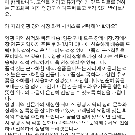
에 함께합니다. 고인을 기리고 유가족에게 깊은 위로를 전하
는 근조화환, 이제 영광군 어디든 빠르고 품격 있게 받아보세
요.
왜 저희 영광 장례식장 화환 서비스를 선택해야 할까요?
영광 지역 최적화 빠른 배송:
영광군 내 모든 장례식장, 장례식
장 인근 지역까지 주문 후
2~3시간 이내
에 신속하게 배송해 드
립니다. 갑작스러운 부고에도 걱정 없이 고품격 근조화환을
준비하실 수 있습니다. 영광 지역 상황을 가장 잘 아는 전문 배
송팀이 직접 전달하여 더욱 안심하실 수 있습니다.
품격 있는 근조화환 제작:
슬픔을 나누는 자리에 어울리는 격
조 높은 근조화환을 만듭니다. 고품질의 국화와 다양한 추모
꽃을 조화롭게 사용하여 정성껏 디자인합니다. 단순히 꽃을
보내는 것을 넘어, 고인에 대한 깊은 애도와 유가족을 향한 따
뜻한 위로의 마음이 온전히 전달될 수 있도록 최선을 다합니
다.
영광 지역 전문가의 세심한 서비스:
영광 지역의 장례 문화와
장례식장 특성을 잘 이해하고 있어, 고객님의 요청에 맞는 최
적의 화환을 추천해 드립니다. 궁금한 점이 있으시면 언제든
지
영광 지역 직통 전화 061-980-2323
으로 문의해주세요. 친절
하고 신속하게 상담해 드리겠습니다.
다양한 디자인과 합리적인 가격:
전통적인 3단 근조화환부터