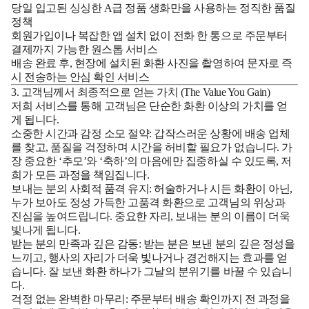
당일 입고된 싱싱한
A급 정품 생화만을 사용하는 정직한 품질
정책
회원가입이나 복잡한 앱 설치 없이
전화 한 통으로 주문부터
결제까지 가능한 원스톱 서비스
배송 완료 후, 현장에 설치된 화환
사진을 촬영하여 문자로 즉
시 전송하는 안심 확인 서비스
3. 고객님께서 최종적으로 얻는 가치 (The Value You Gain)
저희 서비스를 통해 고객님은 단순한 화환 이상의 가치를 얻
게 됩니다.
소중한 시간과 감정 소모 절약:
갑작스러운 상황에 배송 업체
를 찾고, 품질을 걱정하며 시간을 허비할 필요가 없습니다. 가
장 중요한 ‘추모’와 ‘축하’의 마음에만 집중하실 수 있도록, 저
희가 모든 과정을 책임집니다.
보내는 분의 사회적 품격 유지:
허술하거나 시든 화환이 아닌,
누가 보아도 정성 가득한 고품격 화환으로 고객님의 위상과
진심을 높여드립니다. 중요한 자리, 보내는 분의 이름이 더욱
빛나게 됩니다.
받는 분의 만족과 깊은 감동:
받는 분은 보낸 분의 깊은 정성을
느끼고, 행사의 자리가 더욱 빛나거나 경건해지는 효과를 얻
습니다. 잘 보낸 화환 하나가 그날의 분위기를 바꿀 수 있습니
다.
걱정 없는 완벽한 마무리:
주문부터 배송 확인까지 전 과정을