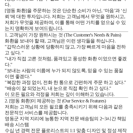
다.
[영동 화환]을 주문하는 것은 단순한 소비가 아닌, ‘마음’과 ‘신
뢰’에 대한 투자입니다. 저희는 고객님께서 무엇을 원하시고,
저희가 무엇을 제공하며, 이를 통해 어떤 가치를 얻으실 수 있
는지 명확하게 보여드립니다.
1. 고객님이 가장 원하시는 것 (The Customer's Needs & Pains)
화환을 보내야 할 때, 고객님은 이런 생각들을 하십니다.
"갑작스러운 상황에 당황하지 않고,
가장 빠르게 마음을 전하
고 싶다.
"
"내가 직접 고른 것처럼,
품격있고 풍성한 화환
이었으면 좋겠
다."
"보내는 사람의 이름에 누가 되지 않도록,
믿을 수 있는 품질
이면 좋겠다."
"복잡한 과정 없이,
전화 한 통으로 간편하게 주문
하고 싶다."
"배송이 잘 되었는지,
내 눈으로 직접 확인
하고 싶다."
이 모든 필요와 걱정을 저희는 깊이 이해하고 있습니다.
2. [영동 화환]이 제공하는 것 (Our Service & Features)
저희는 고객님의 모든 필요를 충족시키기 위해 다음과 같은
전문적인 서비스를 제공합니다.
영동군 지역 지리에 능통한
지역 전문 배송팀의 2~3시간 책임
배송 시스템
수십 년 경력
전문 플로리스트의 1:1 맞춤 디자인 및 정성 제작