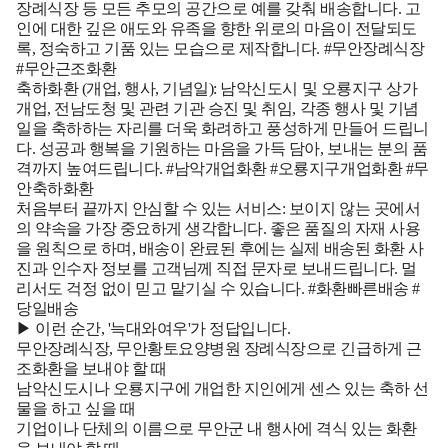
장례식장 등 모든 추모의 공간으로 예를 갖춰 배송합니다. 고
인에 대한 깊은 애도와 유족을 향한 위로의 마음이 전달되도
록, 정숙하고 기품 있는 모습으로 제작합니다. #무안장례식장
#무안근조화환
축하화환 (개업, 행사, 기념일):
남악신도시 및 오룡지구 상가
개업, 전남도청 및 관련 기관 승진 및 취임, 각종 행사 및 기념
일을 축하하는 자리를 더욱 화려하고 풍성하게 만들어 드립니
다. 성공과 행복을 기원하는 마음을 가득 담아, 보내는 분의 품
격까지 높여드립니다. #남악개업화환 #오룡지구개업화환 #무
안축하화환
처음부터 끝까지 안심할 수 있는 서비스:
보이지 않는 곳에서
의 약속을 가장 중요하게 생각합니다. 좋은 품질의 자재 사용
을 원칙으로 하며, 배송이 완료된 후에는 실제 배송된 화환 사
진과 인수자 정보를 고객님께 직접 문자로 보내드립니다. 멀
리서도 걱정 없이 믿고 맡기실 수 있습니다. #화환빠른배송 #
당일배송
▶ 이런 순간, '늑대와여우'가 정답입니다.
무안장례식장, 무안황토요양병원 장례식장으로 긴급하게 근
조화환을 보내야 할 때
남악신도시나 오룡지구에 개업한 지인에게 센스 있는 축하 선
물을 하고 싶을 때
기업이나 단체의 이름으로 무안군 내 행사에 격식 있는 화환