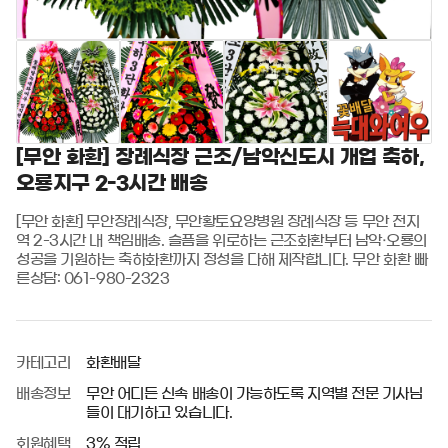
[무안 화환] 장례식장 근조/남악신도시 개업 축하,
오룡지구 2-3시간 배송
[무안 화환] 무안장례식장, 무안황토요양병원 장례식장 등 무안 전지
역 2-3시간 내 책임배송. 슬픔을 위로하는 근조화환부터 남악·오룡의 
성공을 기원하는 축하화환까지 정성을 다해 제작합니다. 무안 화환 빠
른상담: 061-980-2323
카테고리
화환배달
배송정보
무안 어디든 신속 배송이 가능하도록 지역별 전문 기사님
들이 대기하고 있습니다.
회원혜택
3% 적립