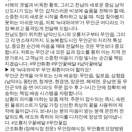
서해의 갯벌과 비옥한 황토, 그리고 전남의 새로운 중심 남악
신도시가 있는 무안. 갑작스러운 비보에 슬픔을 전해야 할 때,
소중한 이의 새로운 시작을 축하하고 싶을 때. 직접 찾아뵙지
못하는 아쉬운 마음, 저희 '늑대와여우'가 무안군 어디라도 가
장 빠르고 품격있게 전달해 드립니다.
전남도청이 위치한 남악신도시와 오룡지구부터 무안읍, 그리
고 각 면소재지까지. 도농복합도시인 무안군의 지리적 특성
상, 중요한 순간에 마음을 제때 전달하는 것은 무엇보다 중요
합니다. 저희는 무안군 내 모든 길과 장소를 훤히 아는 지역 전
문가로서, 고객님의 소중한 마음이 가장 빛나는 순간을 책임
지겠습니다. #무안화환 #무안꽃배달 #남악꽃배달
▶ 왜 '늑대와여우' 무안 화환이어야 할까요?
무안군 전역을 아우르는 신속 배송망:
무안읍, 일로읍, 삼향읍
(남악리), 몽탄면, 청계면, 현경면, 망운면, 해제면, 운남면 등 무
안군 9개 읍·면 어디라도 주문 접수 후 2~3시간 안에 정확히 배
송하는 책임 배송 시스템을 자랑합니다.
상황의 의미를 더하는 맞춤 제작:
주문이 접수되는 즉시, 숙련
된 플로리스트가 당일 가장 신선한 최상의 꽃을 사용하여 제
작에 들어갑니다. 보내시는 분의 마음이 받는 분께 온전히 전
달되도록, 애도와 축하의 의미를 디자인에 정성껏 담아냅니
다. #오룡지구꽃배달 #무안꽃집
근조화환 (장례식장 전문):
무안장례식장, 무안황토요양병원