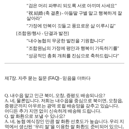
"검은 머리 파뿌리 되도록 서로 아끼며 사세요"
"祝 結婚 (축 결혼) - 아들딸 구별 말고 행복하게 잘
살아라"
"가정에 만복이 깃들고 풍요로운 삶 이루시길"
[조합원/행사 - 단결과 발전]
"내수농협의 무궁한 발전을 기원합니다"
"조합원님의 가정에 평안과 행복이 가득하기를"
"성공적인 총회 개최를 진심으로 축하드립니다"
제7장. 자주 묻는 질문 (FAQ) - 믿음을 더하다
Q. 내수읍 말고 인근 북이, 오창, 증평도 배송되나요?
A. 네, 물론입니다. 저희는 내수읍을 중심으로 북이면, 오창읍,
증평군까지 아우르는 광역 로컬 배송망을 갖추고 있습니다.
어디든 추가 지연 없이 신속하게 배송해 드립니다.
Q. 쌀 화환으로 보낼 수 있나요?
A. 네, 농협 예식장인 만큼 쌀 화환 선호도가 높습니다. 우리 지
역에서 생산된 ‘우리 쌀’을 이용한 쌀 화환도 준비되어 있으니,