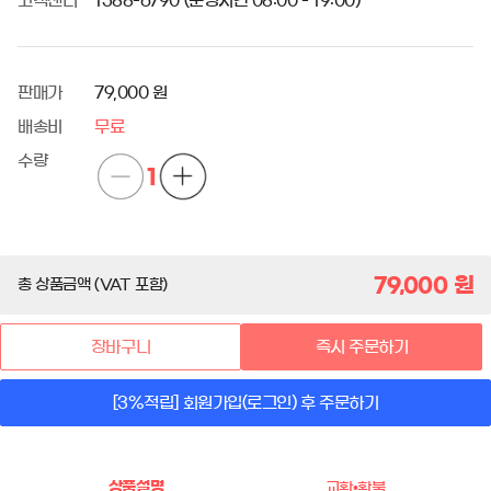
고객센터
1588-6790 (운영시간 08:00 - 19:00)
판매가
79,000 원
배송비
무료
수량
1
79,000
원
총 상품금액 (VAT 포함)
장바구니
즉시 주문하기
[3%적립] 회원가입(로그인) 후 주문하기
상품설명
교환•환불