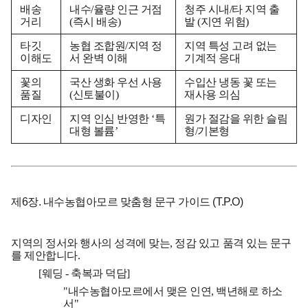
배송
내수/율량 인근 거점
청주 시내/타 지역 출
거리
(즉시 배송)
발 (지연 위험)
타깃
농협 조합원/지역 정
지역 특성 고려 없는
이해도
서 완벽 이해
기계적 응대
꽃의
국산 생화 우선 사용
수입산 냉동 꽃 또는
품질
(신토불이)
재사용 의심
디자인
지역 인심 반영한 ‘특
원가 절감을 위한 슬림
대형 볼륨’
형/기본형
제6장. 내수농협아모르 맞춤형 문구 가이드 (T.P.O)
지역의 정서와 행사의 성격에 맞는, 정감 있고 품격 있는 문구
를 제안합니다.
[웨딩 - 축복과 덕담]
"내수농협아모르에서 맺은 인연, 백년해로 하소
서"