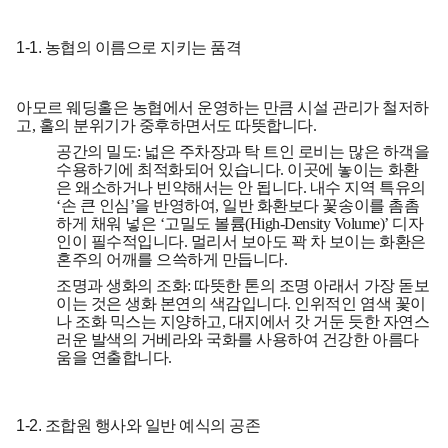
1-1. 농협의 이름으로 지키는 품격
아모르 웨딩홀은 농협에서 운영하는 만큼 시설 관리가 철저하
고, 홀의 분위기가 중후하면서도 따뜻합니다.
공간의 밀도:
넓은 주차장과 탁 트인 로비는 많은 하객을
수용하기에 최적화되어 있습니다. 이곳에 놓이는 화환
은 왜소하거나 빈약해서는 안 됩니다. 내수 지역 특유의
‘손 큰 인심’을 반영하여, 일반 화환보다 꽃송이를 촘촘
하게 채워 넣은
‘고밀도 볼륨(High-Density Volume)’
디자
인이 필수적입니다. 멀리서 보아도 꽉 차 보이는 화환은
혼주의 어깨를 으쓱하게 만듭니다.
조명과 생화의 조화:
따뜻한 톤의 조명 아래서 가장 돋보
이는 것은 생화 본연의 색감입니다. 인위적인 염색 꽃이
나 조화 믹스는 지양하고, 대지에서 갓 거둔 듯한 자연스
러운 발색의 거베라와 국화를 사용하여 건강한 아름다
움을 연출합니다.
1-2. 조합원 행사와 일반 예식의 공존