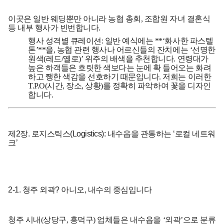
이곳은 일반 웨딩뿐만 아니라 농협 총회, 조합원 자녀 결혼식
등 내부 행사가 빈번합니다.
행사 성격별 큐레이션:
일반 예식에는 **‘화사한 파스텔
톤’**을, 농협 관련 행사나 어르신들의 잔치에는
‘선명한
원색(레드/옐로)’
위주의 배색을 추천합니다. 연령대가
높은 하객들은 흐릿한 색보다는 눈에 확 들어오는 화려
하고 쨍한 색감을 선호하기 때문입니다. 저희는 이러한
T.P.O(시간, 장소, 상황)를 정확히 파악하여 꽃을 디자인
합니다.
제2장. 로지스틱스(Logistics): 내수읍을 관통하는 ‘로컬 네트워
크’
2-1. 청주 외곽? 아니오, 내수의 중심입니다
청주 시내(상당구, 흥덕구) 업체들은 내수읍을 ‘외곽’으로 분류