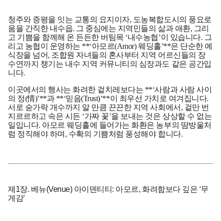
청주와 증평을 잇는 교통의 요지이자, 도농복합도시의 풍요로
움을 간직한 내수읍. 그 중심에는 지역민들의 삶과 애환, 그리
고 기쁨을 함께해 온 든든한 버팀목 ‘내수농협’이 있습니다. 그
리고 농협이 운영하는 **‘아모르(Amor) 웨딩홀’**은 단순한 예
식장을 넘어, 조합원 자녀들의 혼사부터 지역 어르신들의 장
수연까지 챙기는 내수 지역 커뮤니티의 심장과도 같은 공간입
니다.
이곳에서의 행사는 화려한 겉치레보다는 **‘사람과 사람 사이
의 정(情)’**과 **‘믿음(Trust)’**이 최우선 가치로 여겨집니다.
서로 숟가락 개수까지 알 만큼 끈끈한 지역 사회에서, 겉만 번
지르르하고 속은 시든 ‘가짜 꽃’을 보내는 것은 상상할 수 없는
일입니다. 아모르 웨딩홀에 들어가는 화환은 농부의 땀방울처
럼 정직해야 하며, 수확의 기쁨처럼 풍성해야 합니다.
제1장. 베뉴(Venue) 아이덴티티: 아모르, 화려함보다 깊은 ‘무
게감’