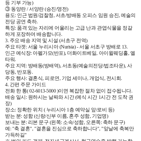
등 기부 가능)
③ 동양란 / 서양란 (승진/영전)
용도:
인근 법원/검찰청, 서초/방배동 오피스 임원 승진, 예술의
전당 공연 축하.
특징:
품격 있는 자리에 어울리는 고급 난과 관엽식물을 정갈
하게 포장하여 배송합니다.
3. 주요 배송 지역 및 시설 (서초구 전역)
주요 타겟:
서울 누리시아 (Nurisia)
- 서울 서초구 방배로 13.
인근 예식장:
아펠가모(반포), 더화이트베일, 아이윌웨딩홀, 엘
타워.
주요 지역:
방배동(방배역), 서초동(예술의전당/법조타운), 사
당동, 반포동.
주요 행사:
결혼식, 피로연, 기업 세미나, 개업식, 전시회.
4. 간편 주문 가이드
전화 한 통(
02-6013-5000
)이면 복잡한 절차 없이 접수됩니다.
배송 일시:
원하시는 날짜와 시간 (예식 시간 1시간 전 도착 권
장)
장소:
정확한 위치 (
누리시아 1층 예약실 앞/로비
등)
받는 분:
성함 (신랑/신부 이름, 혼주 성함, 기업명)
보내는 분:
리본 문구 (왼쪽: 소속/성함, 오른쪽: 축하 문구)
예: "축 결혼", "결혼을 진심으로 축하합니다", "앞날에 축복만
가득하길"