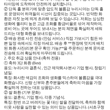
타이밍에 도착하여 안전하게 설치합니다.
② 단독 홀 분위기에 맞춘 압도적 볼륨감
누리시아는 단독 홀
로 운영되어 하객들의 시선이 집중되는 곳입니다. 빈약한 화
환은 자칫 눈에 띄게 초라해 보일 수 있습니다. 저희는 싱싱한
생화에 퀄리티 높은 고급 조화를 황금비율로 섞어 제작하여,
로비 어느 곳에 두어도 보내시는 분의 체면을 확실하게 세워
드리는 대형 화환을 보내드립니다.
③ 배송 완료 사진 전송 (안심 서비스)
직접 가보시기 힘든 바
쁜 일정 속에서도 걱정 마세요. 배송 후 **현장에 멋지게 배치
된 화환 사진(리본 문구 확인 가능)**을 주문하신 분께 문자로
전송해 드려 확실하게 마무리해 드립니다.
2. 주요 취급 상품 안내 (축하 전용)
① 축하 3단 화환 (Best)
용도:
누리시아 결혼식
, 인근 제약회사/본사 기업 행사, 창립기
념일.
특징:
화사한 색감의 조화와 생화를 믹스하여 볼륨감을 극대
화했습니다. 신랑 신부와 혼주분들에게 축하의 마음을 가장
확실하게 전하는 대표 상품입니다.
② 쌀 화환 (기부 문화)
용도:
결혼식, 기업 행사, 각종 기념식.
특징:
한번 쓰고 버려지는 꽃 대신 쌀을 전달하여, 축하와 함께
이웃 사랑을 실천할 수 있는 의미 있는 상품입니다. (서초구청