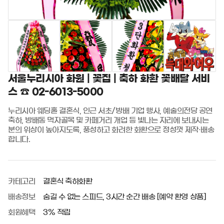
서울누리시아 화원 | 꽃집 | 축하 화환 꽃배달 서비
스 ☎️ 02-6013-5000
누리시아 웨딩홀 결혼식, 인근 서초/방배 기업 행사, 예술의전당 공연 
축하, 방배동 먹자골목 및 카페거리 개업 등 빛나는 자리에 보내시는 
분의 위상이 높아지도록, 풍성하고 화려한 화환으로 정성껏 제작·배송
합니다.
카테고리
결혼식 축하화환
배송정보
숨길 수 없는 스피드, 3시간 순간 배송 [예약 환영 상품]
회원혜택
3% 적립