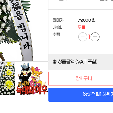
판매가
79,000 원
배송비
무료
수량
1
총 상품금액 (VAT 포함)
장바구니
[3%적립] 회원