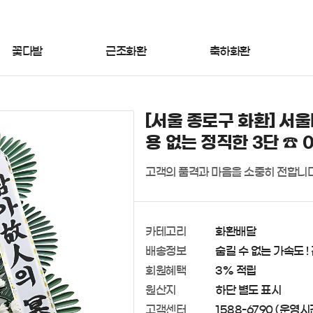
꽃다발
근조화환
축하화환
[서울 종로구 화환] 서
용 없는 정직한 3단 ☎ 0
고객의 품격과 마음을 소중히 전합니다
카테고리
화환배달
배송정보
숨길 수 없는 가속도 !
회원혜택
3% 적립
원산지
하단 별도 표시
고객센터
1588-6790 (운영시간 