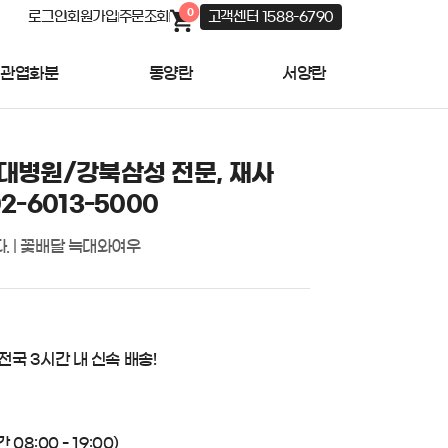
0
로그인
회원가입
주문조회
고객센터 1588-6790
관엽화분
동양란
서양란
울대병원/강북삼성 전문, 재사
2-6013-5000
. | 꽃배달 늑대와여우
 전국 3시간 내 신속 배송!
08:00 - 19:00)