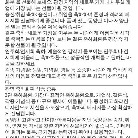
화분
을 선물해 보세요. 광명 지역의 새로운 가게나 사무실 개
업에 가장 빛나는 선물이 될 것입니다.
승진/취임 축하:
승진이나 취임을 축하하며 존경과 격려의 메
시지를 전달하기에 좋습니다. 품격 있는
동양란
이나
서양란
은 받는 분의 위상을 더욱 높여줍니다.
결혼 축하:
새로운 가정을 이루는 두 사람에게 아름다운 시작
을 축복하는 마음을 담아 보내는 결혼 축하화환은 평생 잊지
못할 선물이 될 것입니다.
연주회/전시회 축하:
예술적인 감각이 돋보이는 연주회나 전
시회에 어울리는 축하화환으로 성공적인 개최를 기원하는 마
음을 전하세요.
각종 기념일:
생일, 기념일, 명절 등 소중한 사람에게 축하와 감
사의 마음을 전달할 때도 광명 축하화환은 최고의 선택입니
다.
광명 축하화환 상품 종류
3단 축하화환:
가장 대표적인 축하화환으로, 개업식, 결혼식,
각종 기념식 등 대규모 행사에 어울립니다. 풍성하고 화려한
디자인으로 시선을 사로잡으며, 축하의 메시지를 가장 확실하
게 전달합니다.
동양란:
고결하고 단아한 아름다움을 지닌 동양란은 승진, 취
임, 영전 등 격식을 갖춘 자리에 선물하기에 좋습니다. 인테리
어 효과는 물론, 공기정화 능력까지 뛰어나 실용적입니다.