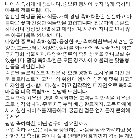
내에 신속하게 배송됩니다. 중요한 행사에 늦지 않게 축하의
마음을 전해드립니다.
엄선된 최상급 꽃과 식물:
저희 광명 축하화환은 신선하고 아
름다운 꽃과 건강한 식물만을 고집합니다. 전문가의 손길로
하나하나 정성껏 선별하고 제작하여, 시간이 지나도 변치 않
는 아름다움을 선사합니다.
다양한 종류의 축하 상품:
웅장한 3단 축하화환부터 세련된 동
양란, 고급스러운 서양란, 실내를 화사하게 밝혀줄 개업 화분,
공기정화 식물까지, 다양한 종류의 축하 상품을 만나보실 수
있습니다. 광명 축하화환은 모든 경조사에 어울리는 맞춤형
선물을 제안합니다.
숙련된 플로리스트의 전문성:
오랜 경험과 노하우를 가진 전
문 플로리스트가 고객님의 취향과 행사의 성격에 맞춰 최고의
디자인을 선사합니다. 섬세하고 감각적인 디자인으로 축하의
마음을 더욱 특별하게 전달해 드립니다.
고객 만족 최우선:
광명 축하화환은 고객님의 만족을 최우선
으로 생각합니다. 주문 과정부터 배송 완료까지, 모든 단계에
서 세심한 서비스를 제공하며, 궁금한 점은 언제든지 문의해
주세요.
광명 축하화환, 어떤 경우에 필요할까요?
개업 축하:
새로운 시작을 응원하는 마음을 담아 화려하고 웅
장한 개업 축하화환이나 실내 인테리어 효과까지 겸하는
개업