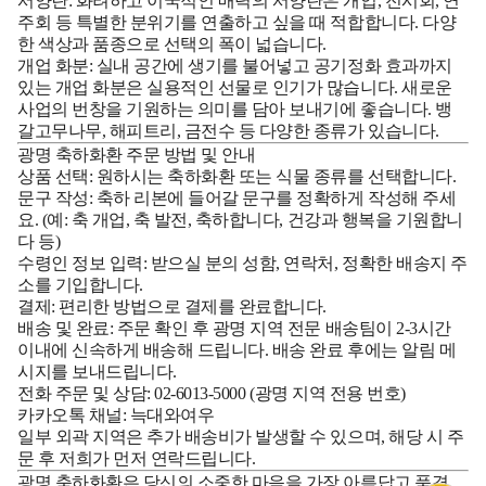
서양란:
화려하고 이국적인 매력의 서양란은 개업, 전시회, 연
주회 등 특별한 분위기를 연출하고 싶을 때 적합합니다. 다양
한 색상과 품종으로 선택의 폭이 넓습니다.
개업 화분:
실내 공간에 생기를 불어넣고 공기정화 효과까지
있는 개업 화분은 실용적인 선물로 인기가 많습니다. 새로운
사업의 번창을 기원하는 의미를 담아 보내기에 좋습니다. 뱅
갈고무나무, 해피트리, 금전수 등 다양한 종류가 있습니다.
광명 축하화환 주문 방법 및 안내
상품 선택:
원하시는 축하화환 또는 식물 종류를 선택합니다.
문구 작성:
축하 리본에 들어갈 문구를 정확하게 작성해 주세
요. (예: 축 개업, 축 발전, 축하합니다, 건강과 행복을 기원합니
다 등)
수령인 정보 입력:
받으실 분의 성함, 연락처, 정확한 배송지 주
소를 기입합니다.
결제:
편리한 방법으로 결제를 완료합니다.
배송 및 완료:
주문 확인 후 광명 지역 전문 배송팀이 2-3시간
이내에 신속하게 배송해 드립니다. 배송 완료 후에는 알림 메
시지를 보내드립니다.
전화 주문 및 상담: 02-6013-5000
(광명 지역 전용 번호)
카카오톡 채널: 늑대와여우
일부 외곽 지역은 추가 배송비가 발생할 수 있으며, 해당 시 주
문 후 저희가 먼저 연락드립니다.
광명 축하화환은 당신의 소중한 마음을 가장 아름답고 품격