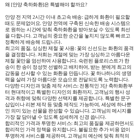
왜 [안양 축하화환]은 특별해야 할까요?
안양 전 지역 2시간 이내 초고속 배송:
급하게 화환이 필요할
때도 문제없어요. 안양 전역에 구축된 신속한 배송 시스템으
로 원하는 시간에 맞춰 축하화환을 받아보실 수 있도록 최선
을 다합니다. 고객님의 중요한 순간을 놓치지 않도록 빠르고
정확하게 배송해 드립니다.
최고의 품질, 싱싱한 제철 꽃 사용:
꽃의 신선도는 화환의 품격
을 결정합니다. 저희는 계절에 맞는 가장 싱싱하고 아름다운
제철 꽃만을 엄선하여 사용합니다. 숙련된 플로리스트가 한
송이 한 송이 정성껏 선별하고 배치하여, 받는 분에게 최고의
감동을 선사할 수 있는 화환을 만듭니다. 꽃 하나하나의 생명
력을 살려 가장 아름다운 모습으로 전달되도록 노력합니다.
다양한 디자인과 맞춤 제작 서비스:
전통적인 3단 축하화환부
터 현대적이고 특별한 디자인의 화환까지, 고객님의 행사 성
격과 취향에 맞춰 다양한 선택지를 제공합니다. 특별한 문구
삽입이나 리본 제작 등 맞춤 제작도 가능하여, 세상에 하나뿐
인 의미 있는 선물을 완성할 수 있습니다. 고객님의 메시지를
가장 잘 담아낼 수 있도록 섬세하게 신경 씁니다.
합리적인 가격과 투명한 서비스:
최고의 품질을 제공하면서도
합리적인 가격 정책을 유지합니다. 불필요한 추가 비용 없이
투명하게 서비스를 제공하며, 고객님의 예산에 맞춰 최적의