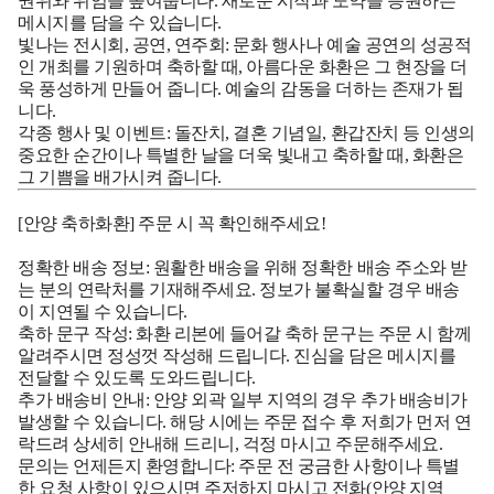
권위와 위엄을 높여줍니다. 새로운 시작과 도약을 응원하는
메시지를 담을 수 있습니다.
빛나는 전시회, 공연, 연주회:
문화 행사나 예술 공연의 성공적
인 개최를 기원하며 축하할 때, 아름다운 화환은 그 현장을 더
욱 풍성하게 만들어 줍니다. 예술의 감동을 더하는 존재가 됩
니다.
각종 행사 및 이벤트:
돌잔치, 결혼 기념일, 환갑잔치 등 인생의
중요한 순간이나 특별한 날을 더욱 빛내고 축하할 때, 화환은
그 기쁨을 배가시켜 줍니다.
[안양 축하화환] 주문 시 꼭 확인해주세요!
정확한 배송 정보:
원활한 배송을 위해 정확한 배송 주소와 받
는 분의 연락처를 기재해주세요. 정보가 불확실할 경우 배송
이 지연될 수 있습니다.
축하 문구 작성:
화환 리본에 들어갈 축하 문구는 주문 시 함께
알려주시면 정성껏 작성해 드립니다. 진심을 담은 메시지를
전달할 수 있도록 도와드립니다.
추가 배송비 안내:
안양 외곽 일부 지역의 경우 추가 배송비가
발생할 수 있습니다. 해당 시에는 주문 접수 후 저희가 먼저 연
락드려 상세히 안내해 드리니, 걱정 마시고 주문해주세요.
문의는 언제든지 환영합니다:
주문 전 궁금한 사항이나 특별
한 요청 사항이 있으시면 주저하지 마시고 전화(안양 지역