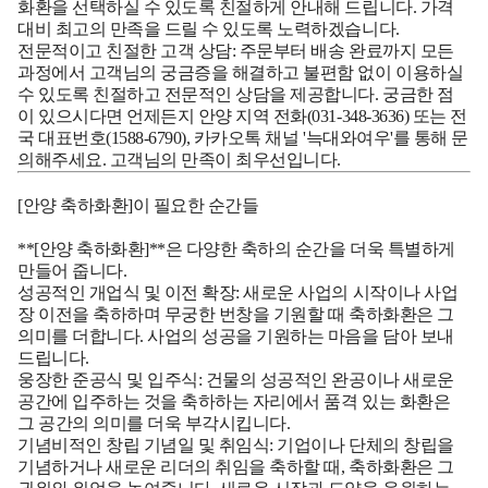
화환을 선택하실 수 있도록 친절하게 안내해 드립니다. 가격
대비 최고의 만족을 드릴 수 있도록 노력하겠습니다.
전문적이고 친절한 고객 상담:
주문부터 배송 완료까지 모든
과정에서 고객님의 궁금증을 해결하고 불편함 없이 이용하실
수 있도록 친절하고 전문적인 상담을 제공합니다. 궁금한 점
이 있으시다면 언제든지 안양 지역 전화(031-348-3636) 또는 전
국 대표번호(1588-6790), 카카오톡 채널 '늑대와여우'를 통해 문
의해주세요. 고객님의 만족이 최우선입니다.
[안양 축하화환]이 필요한 순간들
**[안양 축하화환]**은 다양한 축하의 순간을 더욱 특별하게
만들어 줍니다.
성공적인 개업식 및 이전 확장:
새로운 사업의 시작이나 사업
장 이전을 축하하며 무궁한 번창을 기원할 때 축하화환은 그
의미를 더합니다. 사업의 성공을 기원하는 마음을 담아 보내
드립니다.
웅장한 준공식 및 입주식:
건물의 성공적인 완공이나 새로운
공간에 입주하는 것을 축하하는 자리에서 품격 있는 화환은
그 공간의 의미를 더욱 부각시킵니다.
기념비적인 창립 기념일 및 취임식:
기업이나 단체의 창립을
기념하거나 새로운 리더의 취임을 축하할 때, 축하화환은 그