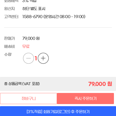
회원혜택
3% 적립
원산지
하단 별도 표시
고객센터
1588-6790 (운영시간 08:00 - 19:00)
판매가
79,000 원
배송비
무료
수량
1
79,000
원
총 상품금액 (VAT 포함)
장바구니
즉시 주문하기
[3%적립] 회원가입(로그인) 후 주문하기