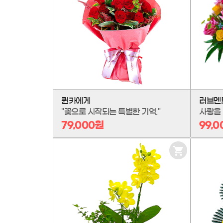
담
기
퀸카에게
러브멘
"꽃으로 시작되는 특별한 기억."
79,000원
99,
장
바
구
니
담
기