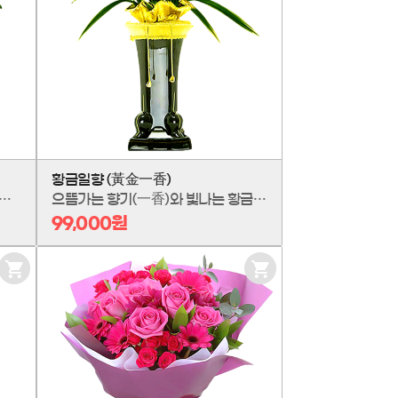
담
담
기
기
황금일향 (黃金一香)
 조각품, 인삼팬더 '럭셔리'입니다. 건강과 장수를 상징하는 힘찬 뿌리와 풍성하고 윤기나는 잎이 조화롭게 어우러져, 공간에 격조 높은 생명력을 더합니다. 단순한 화분을 넘어, 당신의 일상을 특별한 갤러리로 만드는 최고의 인테리어 오브제를 만나보세요.
으뜸가는 향기(一香)와 빛나는 황금(黃金)의 기품을 지닌 동양란, 황금일향입니다. 맑고 귀한 향은 공간의 격을 높이고, 잎마다 깃든 황금빛은 성공과 번영을 상징합니다. 눈부신 외면과 깊이 있는 내면의 아름다움을 모두 갖춘 최고의 선물로, 존경하는 분께 변치 않을 가치를 전하세요.
99,000원
장
장
바
바
구
구
니
니
담
담
기
기