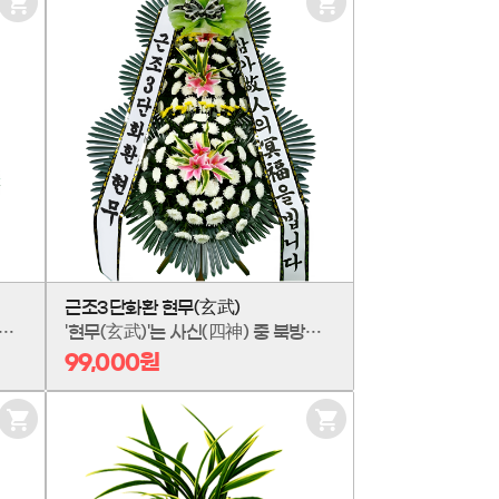
장
장
바
바
구
구
니
니
담
담
기
기
근조3단화환 현무(玄武)
 굳건한 성공을 기원하는, 축하3단화환 '현무(玄武)'입니다. 북방의 수호신 현무처럼 모든 어려움을 막아주고, 사업의 기반을 반석 위에 올리라는 깊은 뜻을 담았습니다. 대를 잇는 번영과 지혜로운 성공을 바라는, 가장 진중하고 믿음직한 응원을 전하세요.
'현무(玄武)'는 사신(四神) 중 북방을 수호하며 무병장수와 영원불멸을 상징하는 신성한 존재입니다. 그 깊고 굳건한 의미를 담아, 슬픔의 순간을 위로하고 고인에 대한 영원한 기억을 기리고자 최고급 근조3단화환 '현무(玄武)'를 선보입니다.
99,000원
장
장
바
바
구
구
니
니