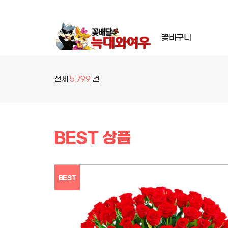
꽃바구니
상
품
전체
5,799
건
검
색
BEST 상품
BEST