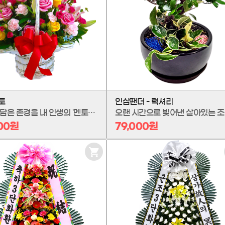
담
기
토
인삼팬더 - 럭셔리
사랑을 담은 존경을 내 인생의 '멘토(Mentor)'에게 전하는, '러브멘토' 꽃바구니입니다. 지혜와 따뜻함으로 길을 밝혀주신 분께, 말로 다 못 할 감사의 마음을 아름다운 꽃에 담았습니다. 당신의 가장 훌륭한 스승님께, 세상 가장 향기로운 존경과 사랑을 선물하세요.
오랜 시간으로 빚어낸 살아있는
000원
79,000원
장
바
구
니
담
기