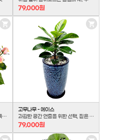
79,000원
장
장
바
바
구
구
니
니
담
담
기
기
고무나무 - 에이스
세상 가장 맑은 '천사의 미소'를 가득 담은 '미소천사' 꽃바구니입니다. 순수함을 상징하는 깨끗한 흰 꽃과 화사한 계절 꽃의 조화가 따스한 위로와 기쁨을 함께 전합니다. 축하의 순간, 또는 위로가 필요한 마음에 당신의 가장 선한 마음을 담아, 미소 짓게 할 행복을 선물하세요.
과감한 공간 연출을 위한 선택, 짙은 녹음이 매력적인 고무나무 '에이스'입니다. 조각품처럼 묵직한 존재감과 상처 없이 완벽한 잎사귀가 '에이스'의 가치를 증명합니다. 뛰어난 공기 정화 능력으로 건강을, 세련된 아름다움으로 공간의 품격을 더하는 최고의 초록빛 오브제를 만나보세요.
79,000원