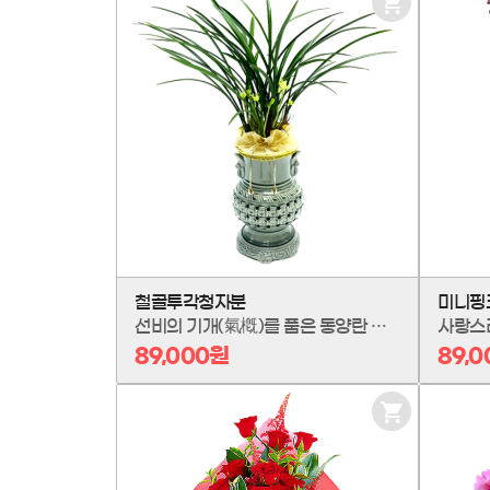
장
바
구
니
담
기
철골투각청자분
미니핑
선비의 기개(氣槪)를 품은 동양란 철골을 한국 미의 정수, 투각 청자에 담았습니다. 강직하게 뻗은 잎의 선과 섬세한 조각의 미(美)가 어우러져, 그 자체로 격조 높은 예술품이 됩니다. 가장 귀한 분을 위한 최고의 예우, 시간이 흘러도 변치 않을 고고한 기품을 선물하세요.
89,000원
89,
장
바
구
니