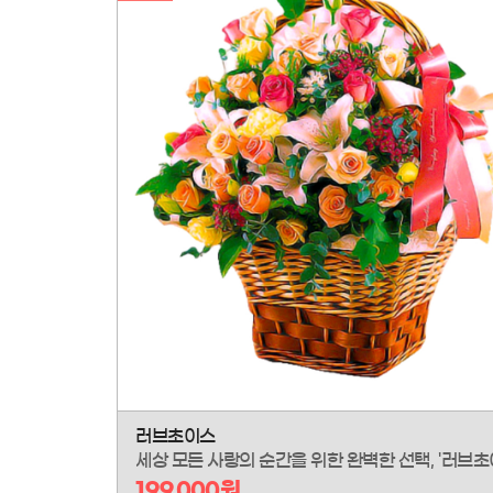
러브초이스
199,000원