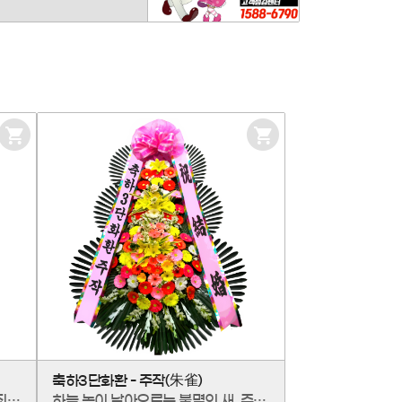
장
장
바
바
구
구
니
니
담
담
기
기
축하3단화환 - 주작(朱雀)
우아한 분홍빛 나비(蝴蝶)가 날갯짓을 하는 듯, 기품 있는 아름다움을 선사하는 핑크호접 '에이스'입니다. '행복이 날아온다'는 꽃말처럼, 사랑과 감사의 진심을 전하는 가장 아름다운 메신저가 되어 줍니다. 완벽하게 피어난 꽃송이가 공간을 화사하게 밝히며, 변치 않는 우아함을 선물합니다.
하늘 높이 날아오르는 불멸의 새, 주작(朱雀)의 기운으로 찬란한 성공을 기원하는 축하3단화환입니다. 불꽃처럼 타오르는 열정과 멈추지 않는 기세로, 시작하는 모든 일이 크게 번창하기를 바라는 마음을 담았습니다. 받는 분의 앞날이 태양처럼 눈부시게 빛나도록, 가장 뜨거운 응원을 선물하세요.