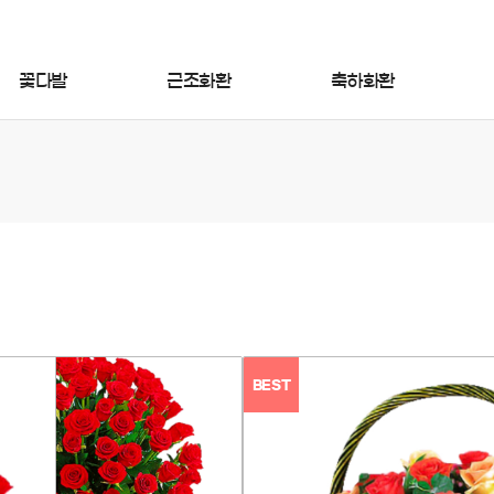
꽃다발
근조화환
축하화환
BEST