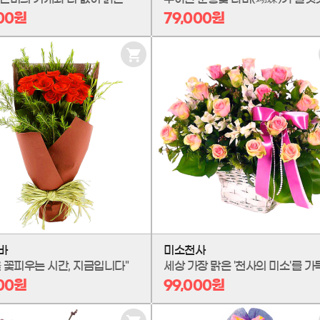
000원
79,000원
장
바
구
니
담
기
바
미소천사
 꽃피우는 시간, 지금입니다"
000원
99,000원