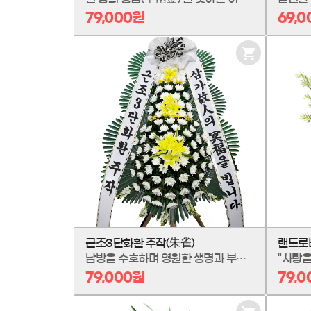
79,000원
69,
장
바
구
니
담
기
근조3단화환 주작(朱雀)
랜드로
남방을 수호하며 영원한 생명과 부활을 상징하는 신성한 새, '주작(朱雀)'. 그 숭고한 날갯짓처럼, 고인께서 모든 근심을 잊고 평안한 세상으로 나아가시길 바라는 마음을 담아 프리미엄 근조3단화환 '주작(朱雀)'을 올립니다.
"사랑을
79,000원
79,