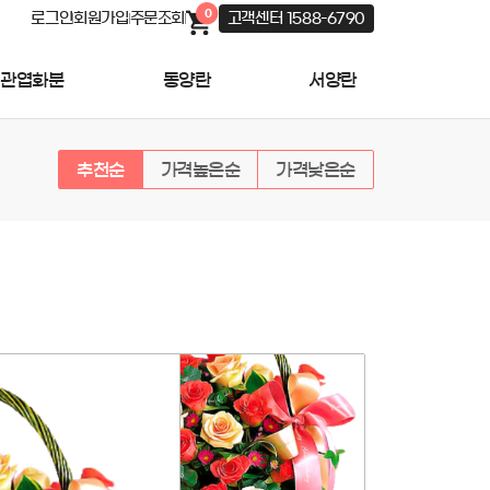
0
로그인
회원가입
주문조회
고객센터 1588-6790
관엽화분
동양란
서양란
추천순
가격높은순
가격낮은순