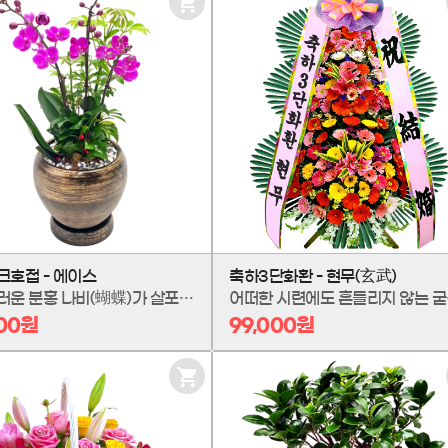
장
바
구
니
담
기
크호접 - 에이스
축하3단화환 - 현무(玄武)
사랑스러운 분홍 나비(蝴蝶)가 살포시 내려앉은 듯한 모습, 미니핑크호접 '에이스'입니다. '행복이 날아온다'는 꽃말처럼, 당신의 공간에 눈부신 생기와 기쁨을 불어넣습니다. 작지만 완벽한 아름다움으로 테이블 위를 특별한 갤러리처럼 만들어주는 최고의 선물. 소중한 분께 사랑스러운 행복을 전하세요.
어떠한 시련에도 흔들리지 않는
000원
99,000원
장
바
구
니