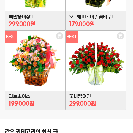
백만송이장미
오 ! 해피데이 / 꽃바구니
299,000원
179,000원
BEST
BEST
장
장
바
바
구
구
니
니
담
담
기
기
러브초이스
꽃바람여인
199,000원
299,000원
같은 카테고리의 최신 글