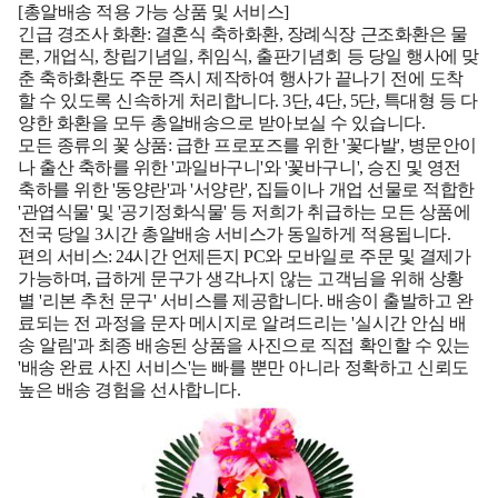
[총알배송 적용 가능 상품 및 서비스]
긴급 경조사 화환:
결혼식 축하화환, 장례식장 근조화환은 물
론, 개업식, 창립기념일, 취임식, 출판기념회 등 당일 행사에 맞
춘 축하화환도 주문 즉시 제작하여 행사가 끝나기 전에 도착
할 수 있도록 신속하게 처리합니다. 3단, 4단, 5단, 특대형 등 다
양한 화환을 모두 총알배송으로 받아보실 수 있습니다.
모든 종류의 꽃 상품:
급한 프로포즈를 위한 '꽃다발', 병문안이
나 출산 축하를 위한 '과일바구니'와 '꽃바구니', 승진 및 영전
축하를 위한 '동양란'과 '서양란', 집들이나 개업 선물로 적합한
'관엽식물' 및 '공기정화식물' 등 저희가 취급하는 모든 상품에
전국 당일 3시간 총알배송 서비스가 동일하게 적용됩니다.
편의 서비스:
24시간 언제든지 PC와 모바일로 주문 및 결제가
가능하며, 급하게 문구가 생각나지 않는 고객님을 위해 상황
별 '리본 추천 문구' 서비스를 제공합니다. 배송이 출발하고 완
료되는 전 과정을 문자 메시지로 알려드리는 '실시간 안심 배
송 알림'과 최종 배송된 상품을 사진으로 직접 확인할 수 있는
'배송 완료 사진 서비스'는 빠를 뿐만 아니라 정확하고 신뢰도
높은 배송 경험을 선사합니다.