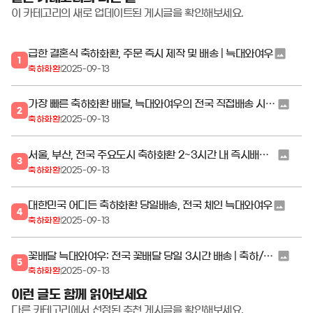
이 카테고리의 새로 업데이트된 게시글을 확인해보세요.
급한 결혼식 축하화환, 주문 즉시 제작 및 배송 | 늑대와여우
1
축하화환
2025-09-13
가장 빠른 축하화환 배달, 늑대와여우의 전국 직접배송 시스템
2
축하화환
2025-09-13
서울, 부산, 전국 주요도시 축하화환 2~3시간 내 즉시배송 | 꽃배달 늑대와여우
3
축하화환
2025-09-13
대한민국 어디든 축하화환 당일배송, 전국 체인 늑대와여우
4
축하화환
2025-09-13
꽃배달 늑대와여우: 전국 꽃배달 당일 3시간 배송 | 축하/근조화환, 생신 꽃바구니, 승진 동/서양란, 개업화분 | 정품 정량 공식몰
5
축하화환
2025-09-13
이런 글도 함께 읽어보세요
다른 카테고리에서 선정된 추천 게시글을 확인해보세요.