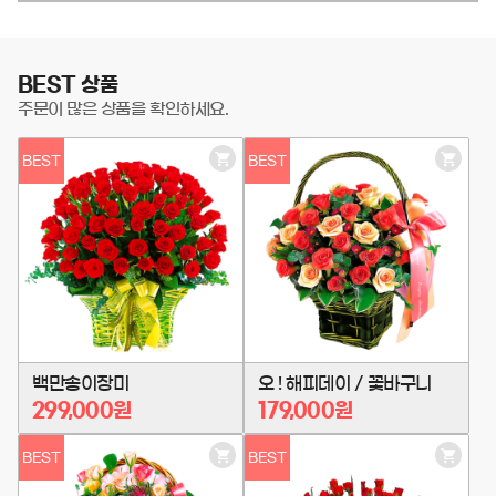
BEST 상품
주문이 많은 상품을 확인하세요.
BEST
BEST
장
장
바
바
구
구
니
니
담
담
기
기
백만송이장미
오 ! 해피데이 / 꽃바구니
299,000원
179,000원
BEST
BEST
장
장
바
바