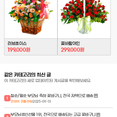
구
구
니
니
담
담
기
기
러브초이스
꽃바람여인
199,000원
299,000원
같은 카테고리의 최신 글
이 카테고리의 새로 업데이트된 게시글을 확인해보세요.
칠순/팔순 부모님 축하 꽃바구니, 전국 자택으로 배송
1
굿데이 굿플라워
2025-09-13
부모님생신선물 1위, 전국으로 배송되는 고급 꽃바구니
2