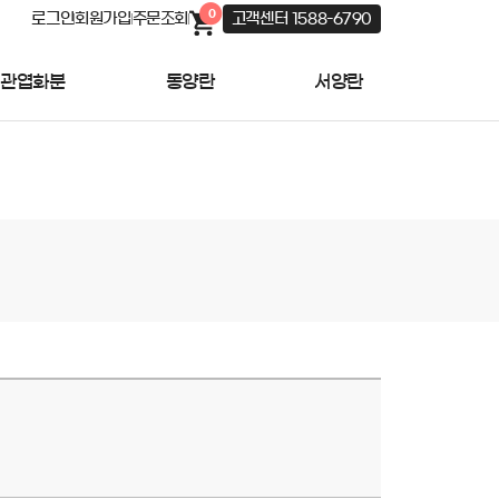
0
로그인
회원가입
주문조회
고객센터 1588-6790
관엽화분
동양란
서양란