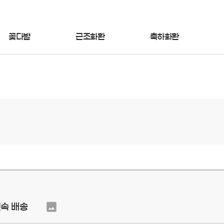
꽃다발
근조화환
축하화환
신속 배송