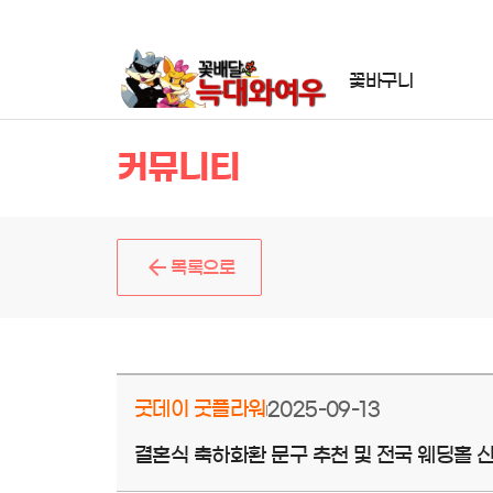
꽃바구니
커뮤니티
목록으로
굿데이 굿플라워
2025-09-13
결혼식 축하화환 문구 추천 및 전국 웨딩홀 