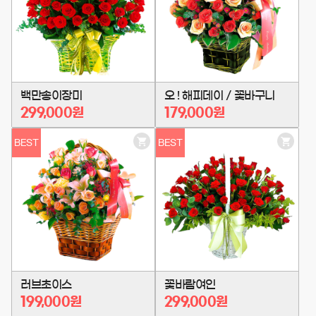
담
담
기
기
백만송이장미
오 ! 해피데이 / 꽃바구니
299,000원
179,000원
BEST
BEST
장
장
바
바
구
구
니
니
담
담
기
기
러브초이스
꽃바람여인
199,000원
299,000원