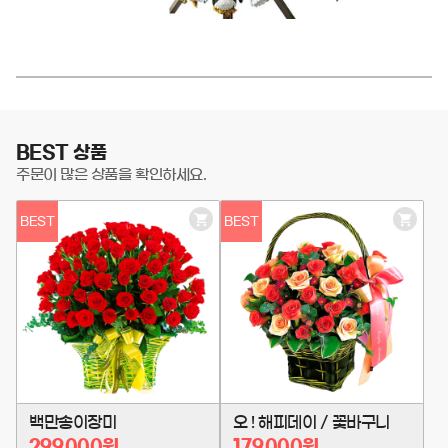
BEST 상품
주문이 많은 상품을 확인하세요.
BEST
BEST
장
장
바
바
구
구
니
니
담
담
기
기
백만송이장미
오 ! 해피데이 / 꽃바구니
299,000원
179,000원