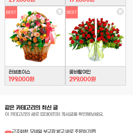
BEST
BEST
장
장
바
바
구
구
니
니
담
담
기
기
러브초이스
꽃바람여인
199,000원
299,000원
같은 카테고리의 최신 글
이 카테고리의 새로 업데이트된 게시글을 확인해보세요.
근조화환, 모바일 부고장 받고 바로 주문하기