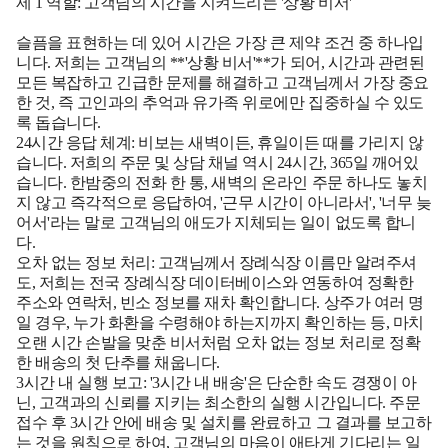
제 1 역할: 고객님의 시간을 지켜드리는 '상황 비서'
슬픔을 표현하는 데 있어 시간은 가장 큰 제약 조건 중 하나입
니다. 저희는 고객님의 **'상황 비서'**가 되어, 시간과 관련된
모든 복잡하고 긴급한 문제를 해결하고 고객님께서 가장 중요
한 것, 즉 고인과의 추억과 유가족 위로에만 집중하실 수 있도
록 돕습니다.
24시간 응답 체계:
비보는 새벽이든, 휴일이든 때를 가리지 않
습니다. 저희의 주문 및 상담 채널 역시 24시간, 365일 깨어있
습니다. 한밤중의 전화 한 통, 새벽의 온라인 주문 하나도 놓치
지 않고 즉각적으로 응답하여, '근무 시간이 아니라서', '너무 늦
어서'라는 말로 고객님의 애도가 지체되는 일이 없도록 합니
다.
오차 없는 정보 처리:
고객님께서 장례식장 이름만 알려주셔
도, 저희는 전국 장례식장 데이터베이스와 연동하여 정확한
주소와 연락처, 빈소 정보를 재차 확인합니다. 상주가 여러 명
일 경우, 누가 화환을 수령해야 하는지까지 확인하는 등, 마치
오랜 시간 손발을 맞춘 비서처럼 오차 없는 정보 처리로 정확
한 배송의 첫 단추를 채웁니다.
3시간 내 실행 보고:
'3시간 내 배송'은 단순한 속도 경쟁이 아
닌, 고객과의 신뢰를 지키는 최소한의 실행 시간입니다. 주문
접수 후 3시간 안에 배송 및 설치를 완료하고 그 결과를 보고하
는 것을 원칙으로 하여, 고객님의 마음이 애타게 기다리는 일