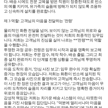
다. 배송 시에도 전문 교육을 받은 직원이 정중한 태도로 빈소
의 예를 지키며, 유가족의 슬픔에 방해가 되지 않도록 조용하
고 신속하게 설치를 완료합니다.
제 3 역할: 고객님의 마음을 전달하는 '전령'
물리적인 화환 전달을 넘어, 보이지 않는 고객님의 위로와 슬
픔의 마음까지 온전히 전달하는 것이 저희의 최종적인 임무입
니다. 저희는 고객님의 진심을 실어 나르는 **'전령'**의 역할
을 수행합니다.
투명한 과정 공유:
전령은 임무의 시작과 끝을 명확히 보고해
야 합니다. 저희는 주문 접수, 제작 착수, 배송 출발, 그리고 최
종 설치 완료까지 각 단계별 진행 상황을 고객님께 투명하게
공유합니다.
마음 도착의 증거, '안심 사진 보고':
임무 완수의 가장 확실한
증거는 현장의 모습입니다. 저희는 화환이 빈소에 설치된 직
후, 그 모습을 사진으로 촬영하여 고객님께 즉시 전송합니다.
이 사진 한 장은 단순한 결과 보고가 아닌, '고객님의 마음이 무
사히 도착하여 슬픔의 자리를 지키고 있다'는 명확한 증거이자
위로의 증표입니다.
감성적 책임감:
저희는 차가운 배송 시스템이 아닌, 따뜻한 마
음을 가진 사람들의 집단입니다. "덕분에 멀리서나마 마음을
전할 수 있었습니다"라는 고객님의 말씀 한마디에 가장 큰 보