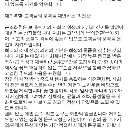
이 없도록 시간을 엄수합니다.
제 2 역할: 고객님의 품격을 대변하는 '의전관'
근조화환은 보내는 이의 사회적 위상과 진심의 깊이를 말없이
대변하는 상징물입니다. 저희는 고객님의 **'의전관'**이 되
어, 최고의 품질과 격식에 맞는 예법으로 고객님의 품격을 온
전히 지켜드립니다.
최고의 소재 선정:
의전의 기본은 최상의 물품을 갖추는 것입
니다. 저희는 매일 새벽 화훼시장에서 가장 높은 등급을 받은
**A+급 최상급 대국화(大菊花)**만을 고집하며, 단 한 송이의
재사용 꽃도 허용하지 않는 **'순결 서약'**을 통해 깨끗하고
고결한 추모의 마음을 표현합니다.
장인의 제작 방식:
중요한 행사를 총괄하는 의전관처럼, 저희
의 전문 플로리스트는 수십 년의 경험과 노하우를 바탕으로
화환을 제작합니다. 꽃 한 송이의 각도, 잎사귀 하나의 위치까
지 세심하게 고려하여 전체적인 균형과 조화, 풍성함을 극대
화함으로써 누가 보아도 최고의 정성이 담겼음을 느낄 수 있
도록 합니다.
결례 없는 예법 준수:
리본 문구는 화환의 얼굴입니다. 저희는
오탈자 없는 정확한 문구 작성은 기본이며, 고인의 종교나 기
업/단체의 특성에 맞는 가장 적절한 서체와 문구를 제안합니